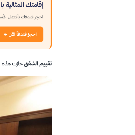
إقامتك المثالية با
احجز فندقك بأفضل الأسع
احجز فندقاً الآن ←
تقييم الشقق
حازت هذه ال