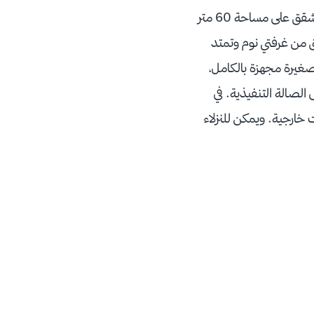
توفر مارينا عرعر العديد من الشقق المخدومة التي تمتاز بالمساحة الواسعة، حيث تمتد أصغر الشقق على مساحة 60 متر
 من غرفتي نوم وتمتد
خ صغيرة مجهزة بالكامل،
لصالة التنفيذية. في
خارجية. ويمكن للنزلاء