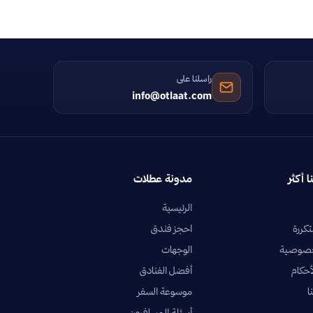
راسلنا على
info@otlaat.com
ا أكثر
مدونة عطلات
الرئيسية
تكررة
احجز فندق
خصوصية
الوجهات
أحكام
أفضل الفنادق
ا
موسوعة السفر
أسئلة المسافرون