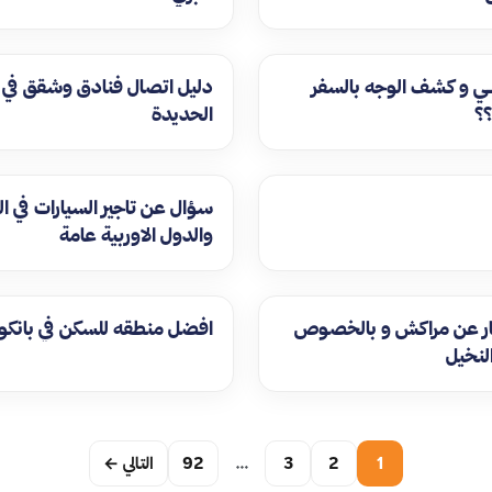
ـــي و كشف الوجه بالسفر
دليل اتصال فنادق وشقق في إ
؟؟
الحديدة
سؤال عن تاجير السيارات في ا
والدول الاوربية عامة
ر عن مراكش و بالخصوص
افضل منطقه للسكن في بانكو
لنخيل
1
2
3
…
92
التالي ←