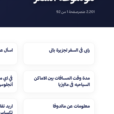
2,201 عنصر
صفحة 1 من 92
رايي في السفر لجزيرة بالي
اسأل ع
مدة وقت المسافات بين الاماكن
في اي 
السياحيه فى ماليزيا
أنجلوس
معلومات عن مالدوفا
اريد تف
تكساس