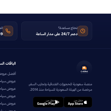
تحتاج مساعدة؟
اتص
دعم 24/7 على مدار الساعة
39
الباقات الس
أفضل عروض 
عروض سياحية
منصة سعودية للحجوزات الفندقية وتجارب السفر.
عروض سياحي
مرخصة من الهيئة السعودية للسياحة منذ 2014.
عروض سياحية
حمّل من
حمّل من
عروض سياحي
Google Play
App Store
عروض سياحية