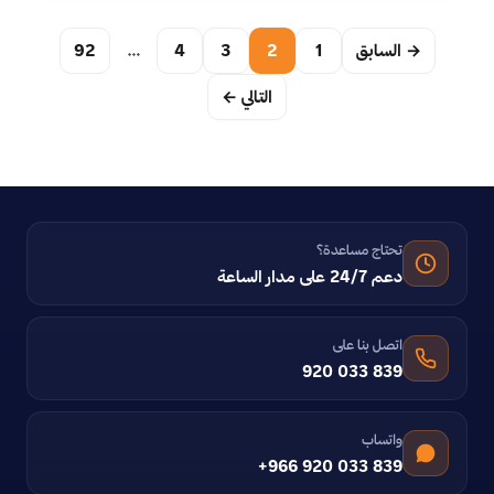
→ السابق
1
2
3
4
…
92
التالي ←
تحتاج مساعدة؟
دعم 24/7 على مدار الساعة
اتصل بنا على
920 033 839
واتساب
+966 920 033 839