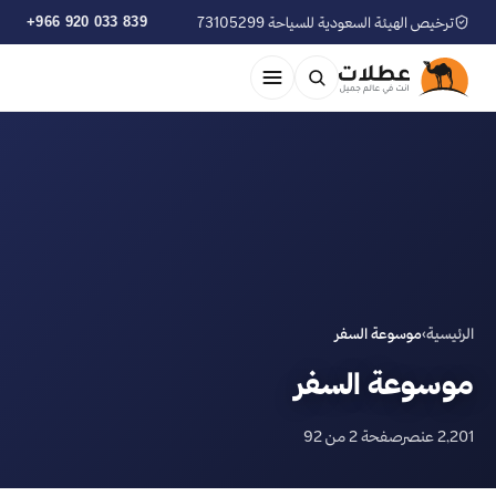
ترخيص الهيئة السعودية للسياحة 73105299
+966 920 033 839
الرئيسية
›
موسوعة السفر
موسوعة السفر
2,201 عنصر
صفحة 2 من 92