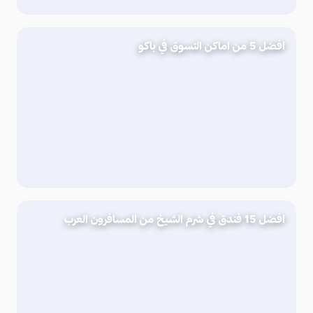
افضل 5 من اماكن التسوق في باكو
افضل 15 فندق في شرم الشيخ من المسافرون العرب