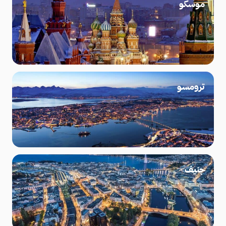
موسكو
ترومسو
جنيف