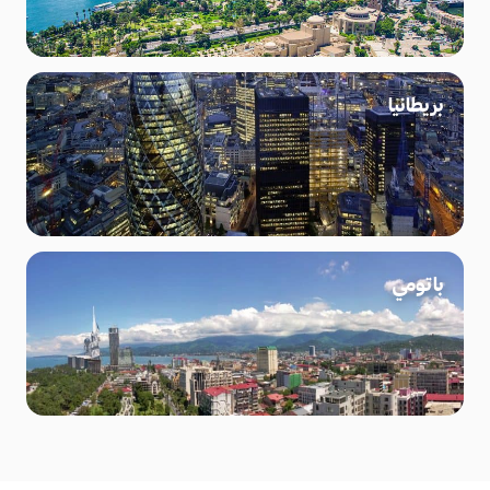
بريطانيا
باتومي