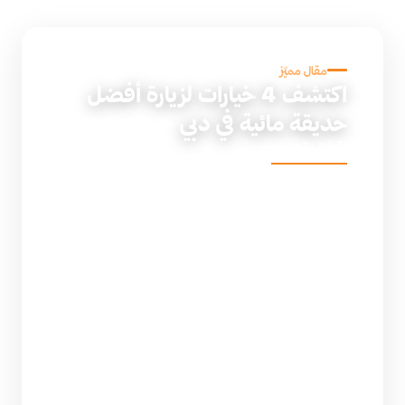
مقال مميّز
اكتشف 4 خيارات لزيارة أفضل
حديقة مائية في دبي
اقرأ المقال ←