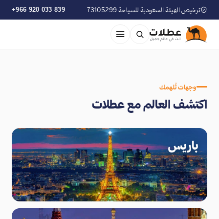
ترخيص الهيئة السعودية للسياحة 73105299
+966 920 033 839
وجهات تُلهمك
اكتشف العالم مع عطلات
باريس