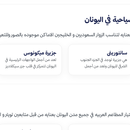
حية في اليونان
عنايه لتناسب الزوار السعوديين و الخليجين الاماكن موجوده بالصور وللتعر
سانتوريني
جزيرة ميكونوس
هي جزيرة توجد في الجزء الجنوب
تعد من أجمل الواجهات الرئيسية في
الشرقي لليونان وتعد من أجمل
اليونان تتمركز في قلب جزر سيكلاديز
الاماكن السياحية التي تستقطب
التي تتمتع بمناظرها الرائعة ومبانئها
العديد من السياح، تحتوي على
البيضاء و طواحينها الكبير…
مجموعة من المبا…
ر المطاعم العربيه في جميع مدن اليونان بعنايه من قبل متابعين تويتر و ا