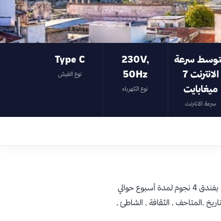
وسط سرعة
230V,
Type C
الانترنت 7
50Hz
نوع الفيش
ميغابايت
نوع الكهرباء
سرعة الانترنت
تكلفة التذاكر لشخصين مع الاقامة بفندق 4 نجوم لمدة أسبوع حوالي
اريخ ,المتاحف , الثقافة , الشاطئ ,