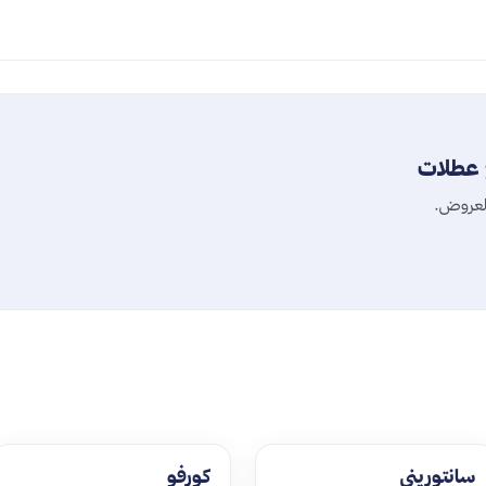
ع عطلات
العروض.
سانتوريني
كورفو