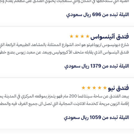
الفنية التي ستلاحظها في المكان والتي ستعجبك يحتوي الفندق على مطعم يقدم و
الليلة تبدء من 696 ريال سعودي
فندق أثينسواس
★★★★
شارع ديونيسوس اريوباغيتو هو احد الشوارع الممتلئة بالمشاهد الطبيعية الرائعة ال
فندق اثينسواس الذي يقابله متحف الأكروبوليس ويبعد عن معبد زيوس بضع خط
الليلة تبدء من 1379 ريال سعودي
فندق نيو
★★★★★
يبعد الفندق عن ساحة سينتاغما 200 متر فهو يتميّز بموقعه الم
إقامة الزبون مريحة كخدمة الانترنت المجانية التي تصل الى جميع الغرف فيه والم
الليلة تبدء من 1059 ريال سعودي