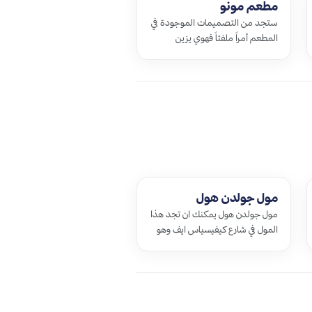
مطعم مونو
ستجد من التصميمات الموجودة في
المطعم أمراً ملفتاً فهوي يزين
الجدران بخطوط من الاحجار ويملأ
الأسقف بثريّات جميلة جداً ويشتهر
المطعم…
مول جولدن هول
مول جولدن هول يمكنك ان تجد هذا
المول في شارع كيفيسياس ايف وهو
سوق ذو شعبية كبيرة في المنطقة
تقدر مساحته ما يقارب 41 ألف متر
مربع و…