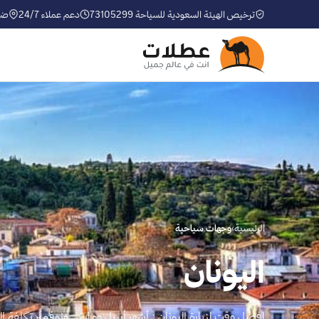
ترخيص الهيئة السعودية للسياحة 73105299
دعم عملاء 24/7
ضم
الرئيسية
›
وجهات سياحية
اليونان
افضل وقت لزيارة اليونان : أشهر أبريل ومارس ونوفمبر تكلفة ال