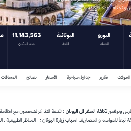
اليورو
اليونانية
11,143,563
مت
العمله
اللغة
عدد السكان
المولات
تقارير
جداول سياحية
الأسعار
نصائح
المسافات
ارس ونوفمبر
تكلفة السفر الى اليونان :
اسباب زيارة اليونان :
المناظر الطبيعية , الت