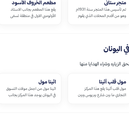
متجر ستاني
مطعم الخروف الأسود
تم تأسيس هذا المتجر سنة 1931م
يقع هذا المطعم بجانب الاستاد
وهو من أقدم المحلات الذي يقوم
الأولومبي الاول في منطقة تسمّى
بتصنيع الزبادي وبيعها وإن عدد
بانجراتي يشتهر هذا المطعم كثيراً بأنّه
الانواع الذي يحضرها كثير جداً حيث
يقدم وجبات صحيّة وطازجة
يتم تق…
وأصناف …
 اليونان
 الزياره وشراء الهدايا منها
مول قلب أثينا
اثينا مول
مول قلب أثينا يقع هذا المركز
اثينا مول من اجمل مولات التسوق
التجاري ما بين شارع بيريوس وبين
في اليونان يوجد هذا المركز بجانب
كاموستيرناس وتقدر مساحته ما
ملعب أثينا الأولمبي في حي ماروسي
يقارب 20 ألف متر مربع إذ يعد من
والذي تم افتتاحه سنة 2005 يقدم
المولات ا…
ال…