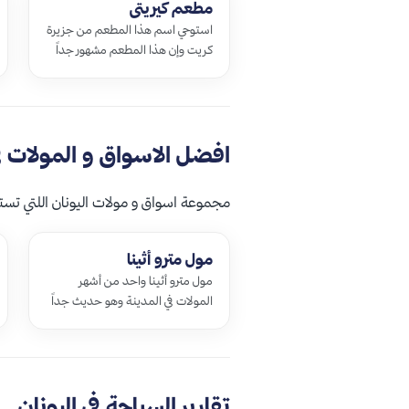
مطعم كيريتي
استوحي اسم هذا المطعم من جزيرة
كريت وإن هذا المطعم مشهور جداً
ويتميّز بالانواع الفريدة التي يقدمها
حيث أنّه يقوم بتلبية طلبات كافة…
افضل الاسواق و المولات في
مجموعة اسواق و مولات اليونان اللتي تستحق
مول مترو أثينا
مول مترو أثينا واحد من أشهر
المولات في المدينة وهو حديث جداً
فلديه تصميم معماري فريد ومميز
حيث يتألف من خمسة طوابق
ويحتوي على ما …
تقارير السياحة في اليونان