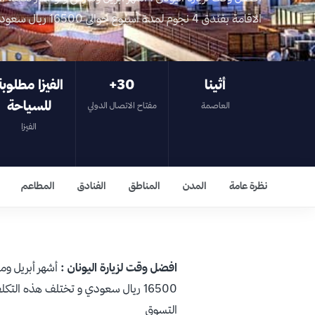
الاقامة بفندق 4 نجوم لمدة أسبوع حوالي 16500 ريال سعودي و تختلف هذه التكلفة ت…
أثينا
‎+30
الفيزا مطلوبة
للسياحة
العاصمة
مفتاح الاتصال الدولي
الفيزا
نظرة عامة
المدن
المناطق
الفنادق
المطاعم
افضل وقت لزيارة اليونان :
أشهر أبريل وم
16500 ريال سعودي و تختلف هذه التكلفة تبعاً للمواسم و المصاريف
التسوق