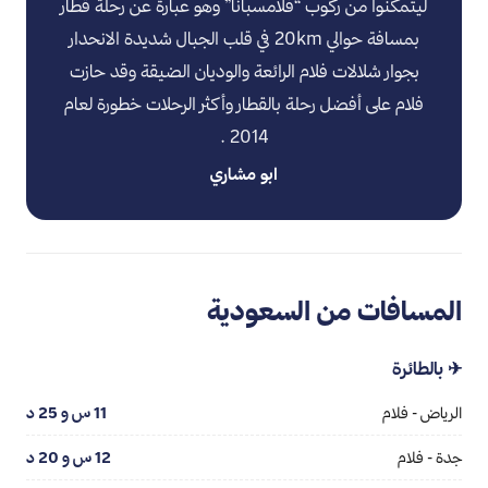
ليتمكنوا من ركوب “فلامسبانا” وهو عبارة عن رحلة قطار
بمسافة حوالي 20km في قلب الجبال شديدة الانحدار
بجوار شلالات فلام الرائعة والوديان الضيقة وقد حازت
فلام على أفضل رحلة بالقطار وأكثر الرحلات خطورة لعام
2014 .
ابو مشاري
المسافات من السعودية
✈ بالطائرة
الرياض - فلام
11 س و 25 د
جدة - فلام
12 س و 20 د