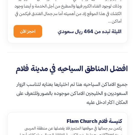
وذلك لوجود الفناء الكبير فيها والمطبخ من أجل الخدمة و أيضا وجود
الكشك في هذا الموقع زاد من أهميته أما سر جمال الفندق فيكمن في
أماكن …
الليلة تبدء من 464 ريال سعودي
احجز الآن
افضل المناطق السياحيه في مدينة فلام
جميع الاماكن السياحيه هنا تم اختيارها بعنايه لتناسب الزوار
السعوديين و الخليجين الاماكن موجوده بالصور وللتعرف على
المكان اكثر ادخل عليه
كنيسة فلام Flam Church
يكمن سر جمالها في موقعها المتميز فلا يفصلها عن منطقة المرسى
سوى(7km)لتصبح داخل دور الكنيسة الفائقة الجمال و بإمكانك أيضا