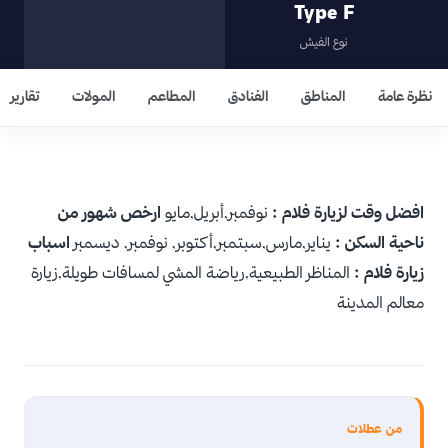
Type F
نوع الفيش
نظرة عامة
المناطق
الفنادق
المطاعم
المولات
تقارير
افضل وقت لزيارة فلام :
نوفمبر,أبريل,مايو
ارخص شهور من
ناحية السكن :
يناير,مارس,سبتمبر,أكتوبر, نوفمبر, ديسمبر
اسباب
زيارة فلام :
المناظر الطبيعية,رياضة المشي لمسافات طويلة,زيارة
معالم المدينة
من عطلات