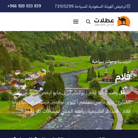
ترخيص الهيئة السعودية للسياحة 73105299
+966 920 033 839
الرئيسية
›
وجهات سياحية
فلام
افضل وقت لزيارة فلام : نوفمبر,أبريل,مايو ارخص شهور من ناحية
السكن : يناير,مارس,سبتمبر,أكتوبر, نوفمبر, ديسمبر اسباب زيارة
فلام : المناظر الطبيعية,رياضة المشي لمسافات طويلة,زيا…