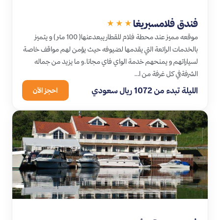
فندق فلامسبريغا
★★★
موقعه مميز عند محطة فلام للقطار يبعدعنها( 100 متر ) و يتميز
بالخدمات الرائعة التي يقدمها لضيوفه حيث يؤمن لهم مواقف خاصة
لسياراتهم و يمنحهم خدمة الواي فاي مجانا.و ما يزيد من جماله
الشرفةفي كل غرفة من ا…
الليلة تبدء من 1072 ريال سعودي
احجز الآن