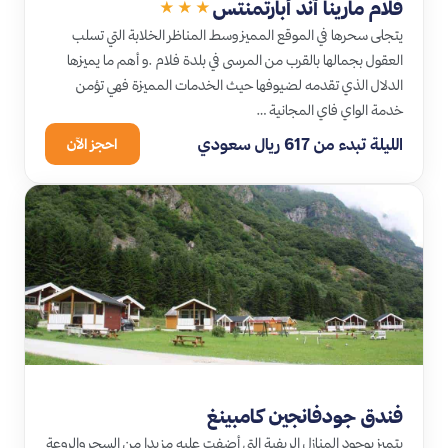
فلام مارينا آند أبارتمنتس
★★★
يتجلى سحرها في الموقع المميز وسط المناظر الخلابة التي تسلب
العقول بجمالها بالقرب من المرسى في بلدة فلام .و أهم ما يميزها
الدلال الذي تقدمه لضيوفها حيث الخدمات المميزة فهي تؤمن
خدمة الواي فاي المجانية …
الليلة تبدء من 617 ريال سعودي
احجز الآن
فندق جودفانجين كامبينغ
يتميز بوجود المنازل الريفية التي أضفت عليه مزيدا من السحر والروعة