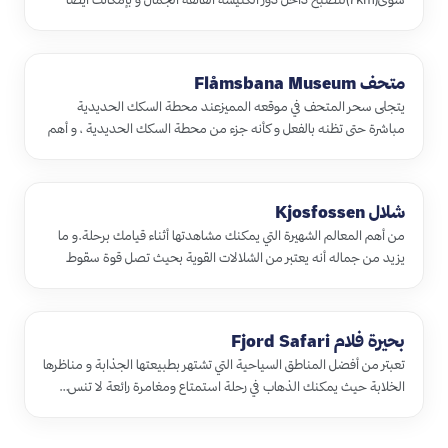
الوصول إل…
متحف Flåmsbana Museum
يتجلى سحر المتحف في موقعه المميزعند محطة السكك الحديدية
مباشرة حتى تظنه بالفعل و كأنه جزء من محطة السكك الحديدية ، و أهم
ما يميزه …
شلال Kjosfossen
من أهم المعالم الشهيرة التي يمكنك مشاهدتها أثناء قيامك برحلة.و ما
يزيد من جماله أنه يعتبر من الشلالات القوية بحيث تصل قوة سقوط
الم…
بحيرة فلام Fjord Safari
تعبتر من أفضل المناطق السياحية التي تشتهر بطبيعتها الجذابة و مناظرها
الخلابة حيث يمكنك الذهاب في رحلة استمتاع ومغامرة رائعة لا تنس…