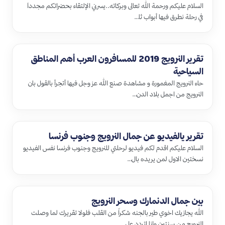
السلام عليكم ورحمة الله تعالى وبركاته..يسرني الإلتقاء بحضراتكم مجددآ
في رحلة نطرق فيها أبواب ثا…
تقرير النرويج 2019 للمسافرون العرب أهم المناطق
السياحية
حاء النرويج المغمورة و مشاهدة صنع الله عز وجل فيها أتجرأ بالقول بان
النرويج من اجمل بلاد الدن…
تقرير يالفيديو عن جمال النرويج وجنوب فرنسا
السلام عليكم اقدم لكم فيديو لرحلتي للنرويج وجنوب فرنسا نفس الفيديو
نسختين الاول لمن يريده بال…
بين جمال الدنمارك وسحر النرويج
الله يجازيك اخوي طير بالجنه شكراً من القلب فلولا تقريرك لما وصلت
النرويح من سنتين وانا اتردد عل…