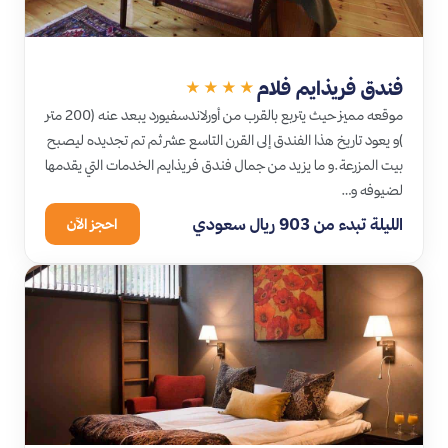
فندق فريذايم فلام
★★★★
موقعه مميز حيث يتربع بالقرب من أورلاندسفيورد يبعد عنه (200 متر
)و يعود تاريخ هذا الفندق إلى القرن التاسع عشر ثم تم تجديده ليصبح
بيت المزرعة.و ما يزيد من جمال فندق فريذايم الخدمات التي يقدمها
لضيوفه و…
الليلة تبدء من 903 ريال سعودي
احجز الآن