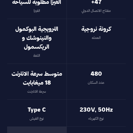
47+
الفيزا مطلوبة للسياحة
مفتاح الاتصال الدولي
الفيزا
كرونة نروجية
النرويجية البوكمول
والنينوشك و
العمله
الريكسمول
اللغة
480
متوسط سرعة الانترنت
18 ميغابايت
عدد السكان
سرعة الانترنت
Type C
230V, 50Hz
نوع الكهرباء
نوع الفيش