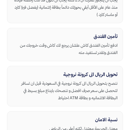
يجب أن يتجاوز عمرك ال 25 سنة يجب أن تكون قد نلت رخصة قيادة
منذ عام على الأقل أبقي بحوزتك دائماً بطاقة إئتمانية (يفضل فيزا كارد
أو ماستر كارد )
تأمين الفندق
ادفع تأمين الفندق كاش علشان يرجع لك كاش وقت خروجك من
الفندق وتقدر تستفيد منه
تحويل الريال الى كرونة نروجية
ننصح بتحويل الريال الى كرونة نروجية في السعودية قبل ان تسافر
لتحصل على سعر صرف افضل و ننصحك بايداع مبلغ بسيط في
البطاقة الائتمانيه و بطاقة ATM احتياط
نسبة الامان
معدل الجريمة معتدل لكنه أعلى من الرياض