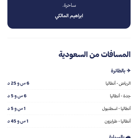
ساحرة.
ابراهيم المالكي
المسافات من السعودية
✈ بالطائرة
الرياض - أنطاليا
6 س و 25 د
جدة - أنطاليا
6 س و 5 د
أنطاليا - اسطنبول
1 س و 5 د
أنطاليا - طرابزون
1 س و 45 د
🚗 بالسيارة