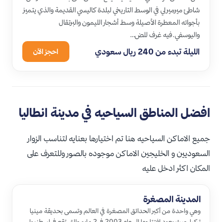
شاطئ ميرميرلي في الوسط التاريخي لبلدة كاليسي القديمة والذي يتميز
بأجوائه المعطرة الأصيلة وسط أشجار الليمون والبرتقال
واليوسفي.فيه غرف للض…
الليلة تبدء من 240 ريال سعودي
احجز الآن
افضل المناطق السياحيه في مدينة انطاليا
جميع الاماكن السياحيه هنا تم اختيارها بعنايه لتناسب الزوار
السعوديين و الخليجين الاماكن موجوده بالصور وللتعرف على
المكان اكثر ادخل عليه
المدينة المصغرة
وهي واحدة من أكبر الحدائق المصغرة في العالم وتسمى بحديقة مينيا
تركيا حيث يعود افتتاحها إلى عام 2003 في 2 مايو والتي تقع في اسطنبول…