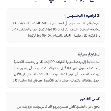
الاكراميه ( البخشيش )
غير متوقع لكنه مسموح. في المطاعم (5-10% للخدمة العادية - 0%
للخدمة السيئة). خدمة الغرف (5-10 ليرة تركية).حمال الحقائب (4-5
ليرة تركية لكل حقيبة). الدليل السياحي (10-15 ليرة تركية)
استئجار سيارة
أنت بحاجة إلى رخصة دولية للقيادة IDP إضافة إلى رخصتك الأصلية.
يمكنك الحصول على IDP قبل مغادرتك بلدك. يجب أن يتجاوز عمرك
ال 25 سنة يجب أن تكون قد نلت رخصة القيادة منذ عام على الأقل
احمل بطاقتك الائتمانية معك دائما (الأفضل بطاقتي فيزا وماستر كارد)
تأمين الفندق
ادفع تأمين الفندق كاش علشان يرجع لك كاش وقت خروجك من