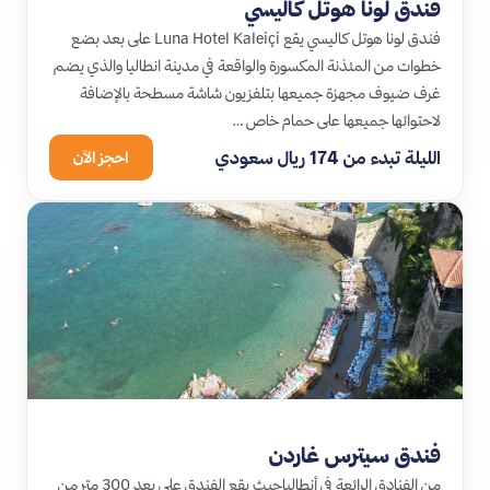
فندق لونا هوتل كاليسي
فندق لونا هوتل كاليسي يقع Luna Hotel Kaleiçi على بعد بضع
خطوات من المئذنة المكسورة والواقعة في مدينة انطاليا والذي يضم
غرف ضيوف مجهزة جميعها بتلفزيون شاشة مسطحة بالإضافة
لاحتوائها جميعها على حمام خاص …
الليلة تبدء من 174 ريال سعودي
احجز الآن
فندق سيترس غاردن
من الفنادق الرائعة في أنطالياحيث يقع الفندق على بعد 300 متر من