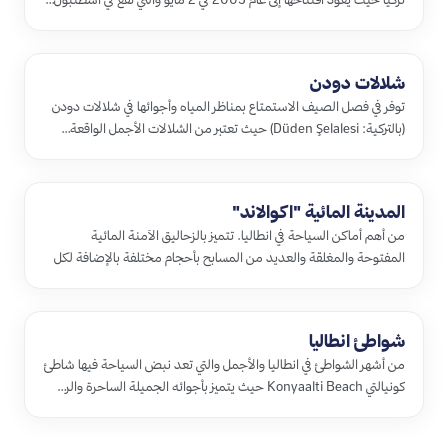
شلالات دودن
توفر في فصل الصيف الاستمتاع بمناظر المياه وأجوائها في شلالات دودن
(بالتركية: Düden Şelalesi) حيث تعتبر من الشلالات الأجمل الواقعة…
المدينة المائية "اكوالاند"
من أهم أماكن السياحة في انطاليا. تتميز بالزحاليق الآمنة المائية
المفتوحة والمغلقة والعديد من المسابح بأحجام مختلفة بالإضافة لكل
ان…
شواطئ انطاليا
من أشهر الشواطئ في انطاليا والأجمل والتي تعد نبض السياحة فيها شاطئ
كونيالتي Konyaalti Beach حيث يتميز بأجوائه الجميلة الساحرة والر…