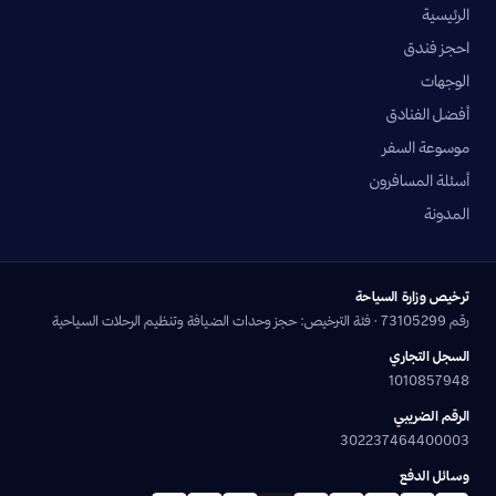
الرئيسية
احجز فندق
الوجهات
أفضل الفنادق
موسوعة السفر
أسئلة المسافرون
المدونة
ترخيص وزارة السياحة
رقم 73105299 · فئة الترخيص: حجز وحدات الضيافة وتنظيم الرحلات السياحية
السجل التجاري
1010857948
الرقم الضريبي
302237464400003
وسائل الدفع