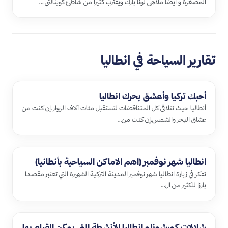
المصغرة و أيضاً ملاهي لونا بارك ويقترب كثيراً من شاطئ كوينالتي …
تقارير السياحة في انطاليا
أحبك تركيا وأعشق بحرك انطاليا
أنطاليا حيث تتلاقى كل المتناقضات لتستقبل مئات آلاف الزوار.إن كنت من
عشاق البحر والشمس،إن كنت من…
انطاليا شهر نوفمبر (اهم الاماكن السياحية بأنطانيا)
تفكر في زيارة انطاليا شهر نوفمبر المدينة التركية الشهيرة التي تعتبر مقصدا
بارزا للكثير من ال…
شلالات كورشونلو انطاليا الأنشطة التي يمكن القيام بها