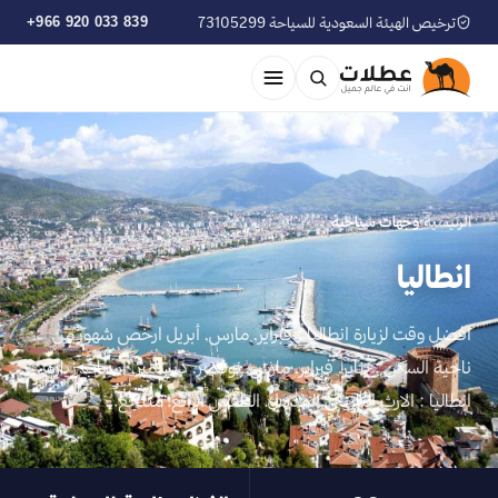
ترخيص الهيئة السعودية للسياحة 73105299
+966 920 033 839
الرئيسية
›
وجهات سياحية
انطاليا
افضل وقت لزيارة انطاليا : فبراير, مارس, أبريل ارخص شهور من
ناحية السكن : يناير, فبراير, مارس, نوفمبر, ديسمبر, اسباب زيارة
انطاليا : الارث التاريخي المذهل، الطقس الرائع، منتجع…