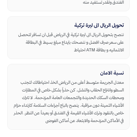
الفندق وتقدر تستفيد منه
تحويل الريال الى ليرة تركية
ننصح بتحويل الريال الى ليرة تركية في الرياض قبل ان تسافر لتحصل
على سعر صرف افضل و ننصحك بايداع مبلغ بسيط في البطاقة
الائتمانيه و بطاقة ATM احتياط
نسبة الامان
معدل الجريمة متوسط أعلى من الرياض اتخذ احتياطاتك لتجنب
السطو وانتزاع الحقاب والنشل. كن حذراً بشكل خاص في المطارات
ومحطات السكك الحديدة والتجمعات العامة المزدحمة. لا تترك
الأشياء الثمينة دون مراقبة. ينصح باتباع أجراءات السلامة كارتداء حزام
خاص بالنقود وترك الأشياء القيمة في الفندق أو بعيداً عن النظر. الحذر
في الأماكن المزدحمة والابتعاد عن أماكن الفوضى