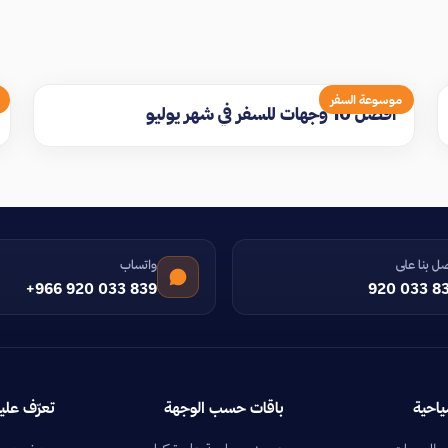
موسوعة السفر
افضل 10 وجهات للسفر في شهر يوليو
ل بنا على
واتساب
+966 920 033 839
920 033 8
ياحية
باقات حسب الوجهة
تعرّف علين