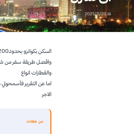
📅 2025/11/20
السكن بكوانزو بحدود200ريال سعودي والمصاريف حسب صرفك وبشكل عام اغلب الامور رخيصه
والقطارات انواع
اما عن التقرير فأسمحولي 
الاجر
من عطلات