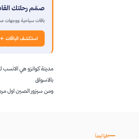
صمّم رحلتك القا
باقات سياحية ووجهات مخ
استكشف الباقات ←
مدينة كوانزو هي الانسب ل
بالاسواق
ومن سيزور الصين اول مره 
اقرأ أيضاً