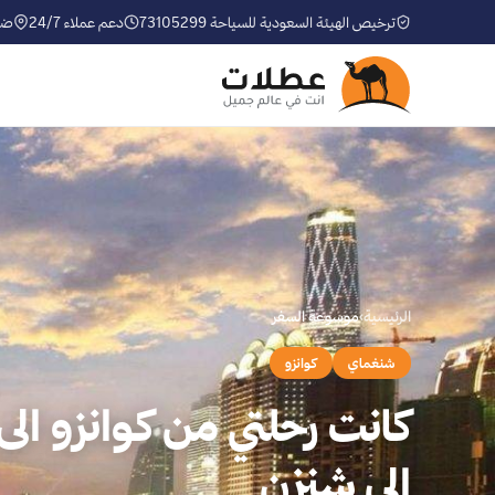
ترخيص الهيئة السعودية للسياحة 73105299
دعم عملاء 24/7
ضم
الرئيسية
›
موسوعة السفر
شنغماي
كوانزو
كانت رحلتي من كوانزو الى
الى شنزن