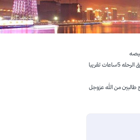
واقضل طريقة سفر من شنغهاي الى ايو انا عن نفسي ذهبت بالقطار من شنغهاي الى ايو وتستغرق الرحله 5ساعات تقريبا
ج طالبين من الله عزوجل