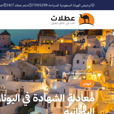
ترخيص الهيئة السعودية للسياحة 73105299
دعم عملاء 24/7
ضم
الرئيسية
›
موسوعة السفر
اليونان
معادلة الشهادة في اليون
اليونانيه