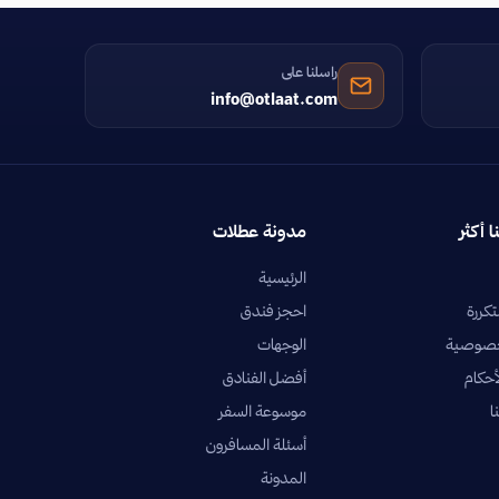
راسلنا على
info@otlaat.com
ا أكثر
مدونة عطلات
الرئيسية
تكررة
احجز فندق
خصوصية
الوجهات
أحكام
أفضل الفنادق
ا
موسوعة السفر
أسئلة المسافرون
المدونة