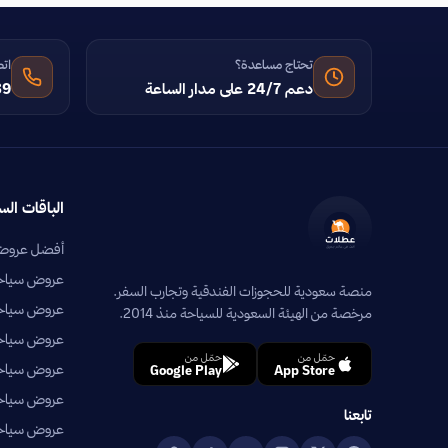
تحتاج مساعدة؟
اتص
دعم 24/7 على مدار الساعة
39
الباقات الس
أفضل عروض 
عروض سياحية
منصة سعودية للحجوزات الفندقية وتجارب السفر.
عروض سياحي
مرخصة من الهيئة السعودية للسياحة منذ 2014.
عروض سياحية
حمّل من
حمّل من
عروض سياحي
Google Play
App Store
عروض سياحية
تابعنا
عروض سياحية