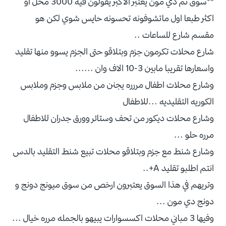
**سوق نم دي مون يعتبر الاكبر يقولون فيه 3000 محل او
اكثر طبعا اول ماتشوفونه تحسونه حايس شوي لكن هو
مقسم شارع للساعات ..
شارع محلات تكرمون جزم وبتلاقو حتى الجزم يسوو منها تقليد
واسعارها تقريبا مابين 3-10 الاف وان ......
وشارع محلات اطفال مررره يجنن من ملابس وجزم وملابس
الكوريه التقليديه ...للاطفال
وشارع محلات ديكور من تحف وستائر وورق جدران للاطفال
مرره حلو ...
وشارع شنط مع جزم وبتلاقو محلات تبيع شنط التقليد بالدس
انتم اطلبو تقليد A+..
وتريهم في هذا السوق يعتبرون ارخص من سوق ميونج دونج و
دونج دي مون ...
وفيها 3 مباني محلات اكسسوارات يبيهو بالجمله مرره خيال ...