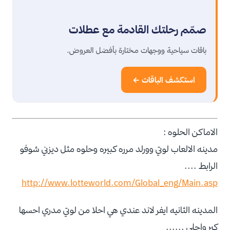
صمّم رحلتك القادمة مع عطلات
باقات سياحية ووجهات مختارة بأفضل العروض.
استكشف الباقات ←
الاماكن الحلوه :
مدينه الالعاب لوتي وورلد مرره كبيره وحلوه مثل ديزني شوفو
الرابط ....
http://www.lotteworld.com/Global_eng/Main.asp
المدينه الثانيه ايفر لاند عندي هي احلا من لوتي مدري احسها
كبر واحلى ......