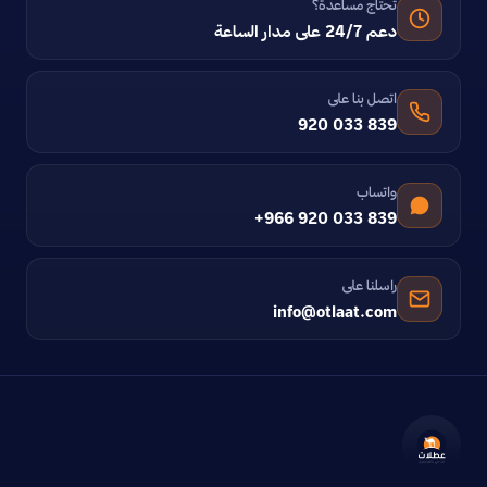
تحتاج مساعدة؟
دعم 24/7 على مدار الساعة
اتصل بنا على
920 033 839
واتساب
+966 920 033 839
راسلنا على
info@otlaat.com