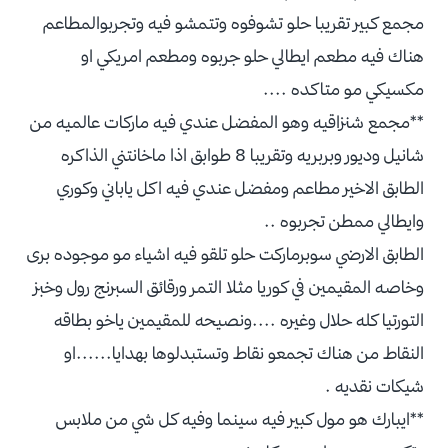
مجمع كبير تقريبا حلو تشوفوه وتتمشو فيه وتجربوالمطاعم
هناك فيه مطعم ايطالي حلو جربوه ومطعم امريكي او
مكسيكي مو متاكده ....
**مجمع شنزاقيه وهو المفضل عندي فيه ماركات عالميه من
شانيل وديور وبربريه وتقريبا 8 طوابق اذا ماخانتني الذاكره
الطابق الاخير مطاعم ومفضل عندي فيه اكل ياباني وكوري
وايطالي ممطن تجربوه ..
الطابق الارضي سوبرماركت حلو تلقو فيه اشياء مو موجوده برى
وخاصه المقيمين في كوريا مثلا التمر ورقائق السبرنج رول وخبز
التورتيا كله حلال وغيره ....ونصيحه للمقيمين ياخو بطاقه
النقاط من هناك تجمعو نقاط وتستبدلوها بهدايا......او
شيكات نقديه .
**ايبارك هو مول كبير فيه سينما وفيه كل شي من ملابس