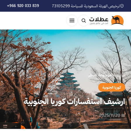
ترخيص الهيئة السعودية للسياحة 73105299
+966 920 033 839
الرئيسية
›
موسوعة السفر
كوريا الجنوبية
ارشيف استفسارات كوريا الجنوبية
📅 2025/11/20