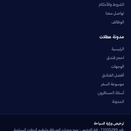
الشروط والأحكام
تواصل معنا
الوظائف
مدونة عطلات
الرئيسية
احجز فندق
الوجهات
أفضل الفنادق
موسوعة السفر
أسئلة المسافرون
المدونة
ترخيص وزارة السياحة
رقم 73105299 · فئة الترخيص: حجز وحدات الضيافة وتنظيم الرحلات السياحية