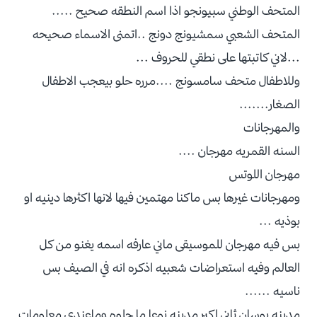
المتحف الوطني سبيونجو اذا اسم النطقه صحيح .....
المتحف الشعبي سمشيونج دونج ..اتمنى الاسماء صحيحه
...لاني كاتبتها على نطقي للحروف ...
وللاطفال متحف سامسونج ....مرره حلو بيعجب الاطفال
الصغار.......
والمهرجانات
السنه القمريه مهرجان ....
مهرجان اللوتس
ومهرجانات غيرها بس ماكنا مهتمين فيها لانها اكثرها دينيه او
بوذيه ...
بس فيه مهرجان للموسيقى ماني عارفه اسمه يغنو من كل
العالم وفيه استعراضات شعبيه اذكره انه في الصيف بس
ناسيه ......
مدينه بوسان ثاني اكبر مدينه نوعا ما حلوه وماعندي معلومات