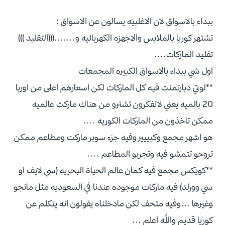
ببداء بالاسواق لان الاغلبيه يسالون عن الاسواق :
تشتهر كوريا بالملابس والاجهزه الكهربائيه و.......(((التقليد )))
تقليد الماركات....
اول شي ببداء بالاسواق الكبيره المجمعات
**لوتي دبارتمنت فيه كل الماركات لكن اسعارهم اغلى من اوربا
20 بالميه يعني لاتفكرون تشترو من هناك ماركت عالميه
ممكن تاخذون من الماركات الكوريه ....
هو اشهر مجمع وكبييير وفيه جزء سوبر ماركت ومطاعم ممكن
تروحو تتمشو فيه وتجربو المطاعم ....
**كويكس مجمع فيه كمان عالم الحياة البحريه (سي لايف او
سي وورلد) فيه ماركات موجوده عندنا في السعوديه مثل مانجو
وغيرها ...وفيه متحف لكن مادخلناه يقولون انه يتكلم عن
كوريا قديم والله اعلم ...