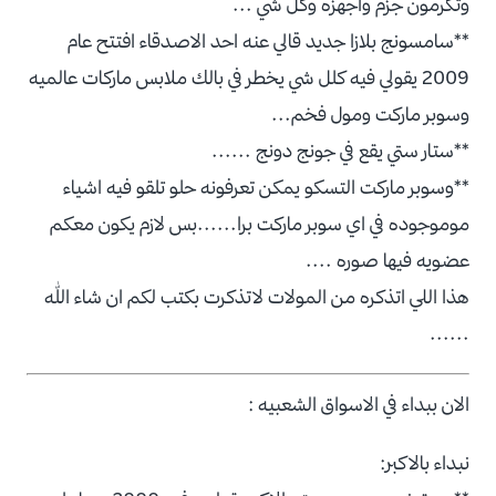
وتكرمون جزم واجهزه وكل شي ...
**سامسونج بلازا جديد قالي عنه احد الاصدقاء افتتح عام
2009 يقولي فيه كلل شي يخطر في بالك ملابس ماركات عالميه
وسوبر ماركت ومول فخم...
**ستار ستي يقع في جونج دونج ......
**وسوبر ماركت التسكو يمكن تعرفونه حلو تلقو فيه اشياء
موموجوده في اي سوبر ماركت برا......بس لازم يكون معكم
عضويه فيها صوره ....
هذا اللي اتذكره من المولات لاتذكرت بكتب لكم ان شاء الله
......
الان ببداء في الاسواق الشعبيه :
نبداء بالاكبر: