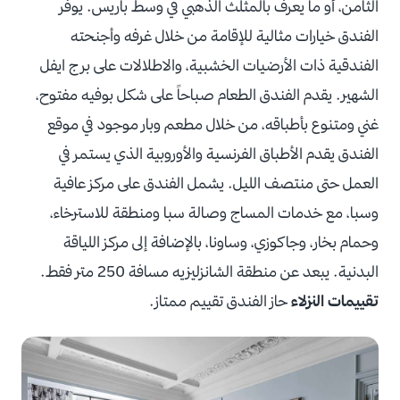
الثامن، أو ما يعرف بالمثلث الذهبي في وسط باريس. يوفر
الفندق خيارات مثالية للإقامة من خلال غرفه وأجنحته
الفندقية ذات الأرضيات الخشبية، والاطلالات على برج ايفل
الشهير. يقدم الفندق الطعام صباحاً على شكل بوفيه مفتوح،
غني ومتنوع بأطباقه، من خلال مطعم وبار موجود في موقع
الفندق يقدم الأطباق الفرنسية والأوروبية الذي يستمر في
العمل حتى منتصف الليل. يشمل الفندق على مركز عافية
وسبا، مع خدمات المساج وصالة سبا ومنطقة للاسترخاء،
وحمام بخار، وجاكوزي، وساونا، بالإضافة إلى مركز اللياقة
البدنية. يبعد عن منطقة الشانزليزيه مسافة 250 متر فقط.
تقييمات النزلاء
حاز الفندق تقييم ممتاز.