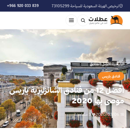
ترخيص الهيئة السعودية للسياحة 73105299
+966 920 033 839
الرئيسية
›
أفضل الفنادق
فنادق باريس
افضل 12 من فنادق الشانزليزية باريس
موصى بها 2020
📅 2020/03/06
👁 3 مشاهدة