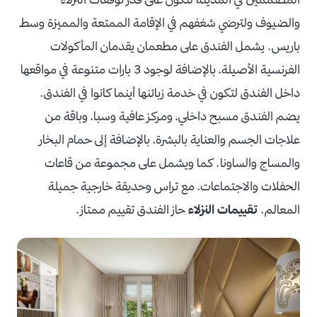
والضيوف ولترضي شغفهم في الإقامة الممتعة والمميزة وسط
باريس. يشمل الفندق على مطعمان يقدمان المأكولات
الفرنسية الأصيلة، بالإضافة لوجود 3 بارات متنوعة في مواقعها
داخل الفندق لتكون في خدمة زبائنها أينما كانوا في الفندق.
يضم الفندق مسبح داخلي، ومركز عافية وسبا، وباقة من
علاجات الجسم والعناية بالبشرة، بالإضافة إلى حمام البخار
والمساج والساونا. كما ويشمل على مجموعة من قاعات
الحفلات والاجتماعات، مع تراس وحديقة خارجية جميلة
المعالم.
تقييمات النزلاء
حاز الفندق تقييم ممتاز.