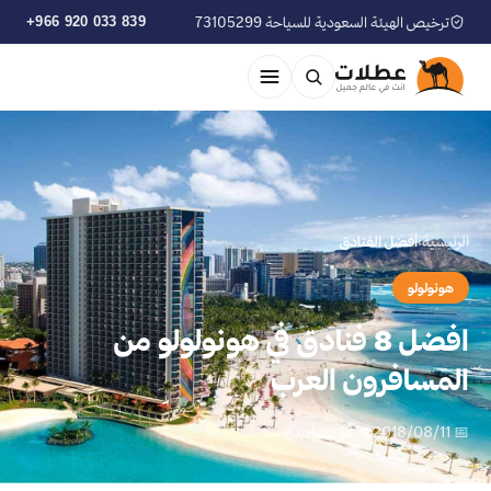
ترخيص الهيئة السعودية للسياحة 73105299
+966 920 033 839
الرئيسية
›
أفضل الفنادق
هونولولو
افضل 8 فنادق في هونولولو من
المسافرون العرب
📅 2018/08/11
👁 18 مشاهدة