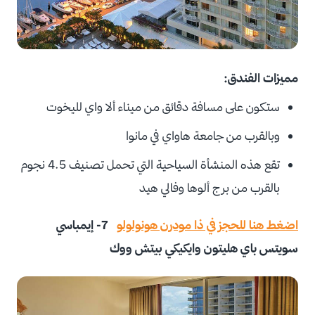
مميزات الفندق:
ستكون على مسافة دقائق من ميناء ألا واي لليخوت
وبالقرب من جامعة هاواي في مانوا
تقع هذه المنشأة السياحية التي تحمل تصنيف 4.5 نجوم
بالقرب من برج ألوها وفالي هيد
اضغط هنا للحجز في ذا مودرن هونولولو
7- إيمباسي
سويتس باي هليتون وايكيكي بيتش ووك