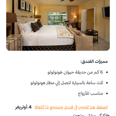
مميزات الفندق:
6 كم من حديقة حيوان هونولولو
ثلث ساعة بالسيارة لتصل إلي مطار هونولولو
مناسب للأزواج
اضغط هنا للحجز في فندق ومنتجع ذا كاهالا
4.أوتريغر
وايكيكي بيتش ريزورت