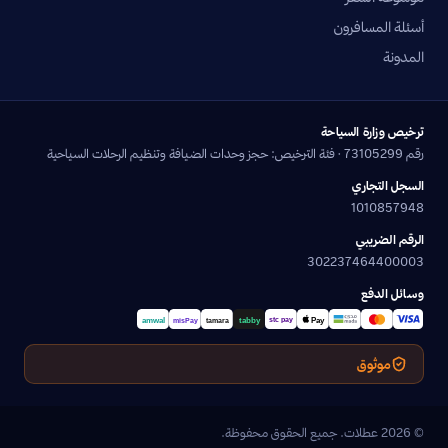
أسئلة المسافرون
المدونة
ترخيص وزارة السياحة
رقم 73105299 · فئة الترخيص: حجز وحدات الضيافة وتنظيم الرحلات السياحية
السجل التجاري
1010857948
الرقم الضريبي
302237464400003
وسائل الدفع
موثوق
© 2026 عطلات. جميع الحقوق محفوظة.