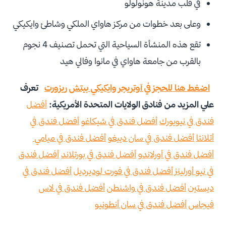
في قلب مدينة هونولولو
وعلى بعد خطوات من مركز هاواي الملكي وشاطئ وايكيكي
تقع هذه المنشأة السياحية التي تحمل تصنيف 4 نجوم
بالقرب من جامعة هاواي في مانوا وفالي هيد
اضغط هنا للحجز في آوتريجر وايكيكي بيتش ريزورت
تعرف
علي المزيد من فنادق الولايات المتحدة الأمريكية:
أفضل
فندق في نيويورك
أفضل فندق في شيكاغو
أفضل فندق في
أتلانتا
أفضل فندق في سان دييغو
أفضل فندق في ميامي
أفضل فندق في أورلاندو
أفضل فندق في بورتلاند
أفضل فندق
في نيو أورلينز
أفضل فندق في فورت لوديرديل
أفضل فندق في
ديستين
أفضل فندق في واشنطن
أفضل فندق في لاس
فيجاس
أفضل فندق في سان أنطونيو