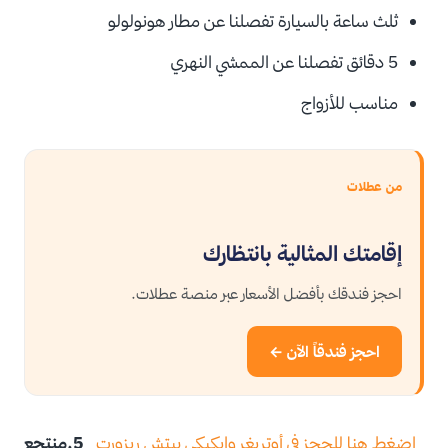
ثلث ساعة بالسيارة تفصلنا عن مطار هونولولو
5 دقائق تفصلنا عن الممشي النهري
مناسب للأزواج
من عطلات
إقامتك المثالية بانتظارك
احجز فندقك بأفضل الأسعار عبر منصة عطلات.
احجز فندقاً الآن ←
اضغط هنا للحجز في أوتريغر وايكيكي بيتش ريزورت
5.منتجع