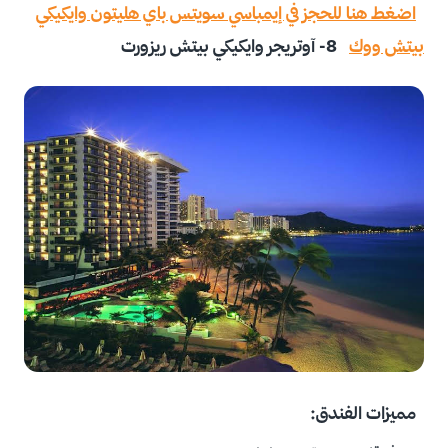
اضغط هنا للحجز في إيمباسي سويتس باي هليتون وايكيكي
بيتش ووك
8- آوتريجر وايكيكي بيتش ريزورت
مميزات الفندق: