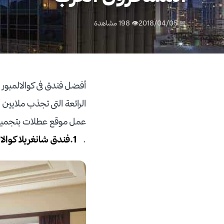
📅 2018/04/05
👁 198 مشاهدة
أفضل فندق فى كوالالمبور ، 
الرائعة التى تجذب ملايين ا
.
1.فندق شانغريلا كوالالمبور