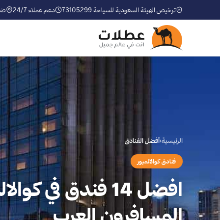
ترخيص الهيئة السعودية للسياحة 73105299
دعم عملاء 24/7
ضم
الرئيسية
›
أفضل الفنادق
فنادق كوالالمبور
افضل 14 فندق في كوا
المسافرون العرب