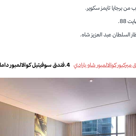
رب من برجايا تايمز سكوير.
ت 88.
ر السلطان عبد العزيز شاه.
يركيور كوالالمبور شاو بارادي
4.فندق سوفيتيل كوالالمبور دامانسارا