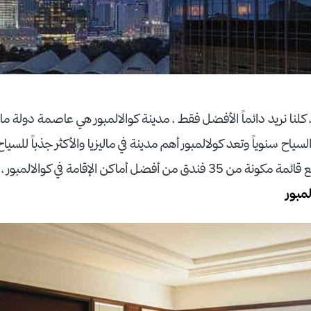
كلنا نريد دائماً الأفضل فقط ، مدينة كوالالمبور هي عاصمة دولة مالي
لسياح سنوياً وتعد كولالمبور أهم مدينة في ماليزيا والأكثر جذباً للسي
عمل موقع عطلات بتجميع قائمة مكونة من 35 فندق من أفضل أماكن الإقامة ف