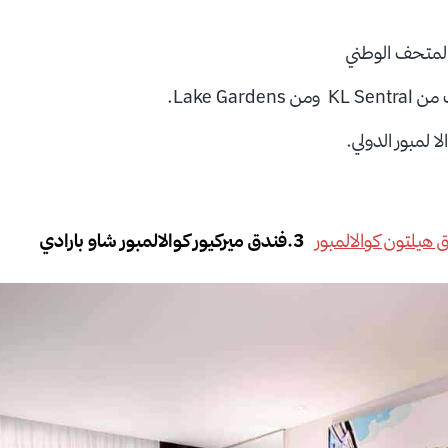
المتحف الوطني
Lake Gard.
ا لمبور الدولي.
هيلتون كوالالمبور
3.فندق ميركيور كوالالمبور شاو بارادي