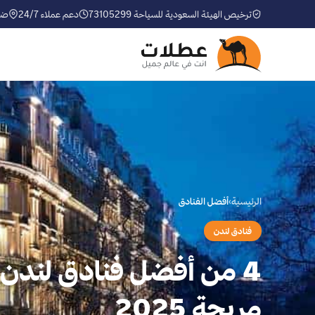
ترخيص الهيئة السعودية للسياحة 73105299
دعم عملاء 24/7
ضم
الرئيسية
›
أفضل الفنادق
فنادق لندن
4 من أفضل فنادق لندن ل
مريحة 2025