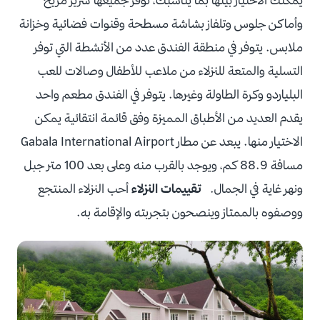
وأماكن جلوس وتلفاز بشاشة مسطحة وقنوات فضائية وخزانة
ملابس. يتوفر في منطقة الفندق عدد من الأنشطة التي توفر
التسلية والمتعة للنزلاء من ملاعب للأطفال وصالات للعب
البلياردو وكرة الطاولة وغيرها. يتوفر في الفندق مطعم واحد
يقدم العديد من الأطباق المميزة وفق قائمة انتقائية يمكن
الاختيار منها. يبعد عن مطار Gabala International Airport
مسافة 88.9 كم، ويوجد بالقرب منه وعلى بعد 100 متر جبل
ونهر غاية في الجمال.
تقييمات النزلاء
أحب النزلاء المنتجع
ووصفوه بالممتاز وينصحون بتجربته والإقامة به.