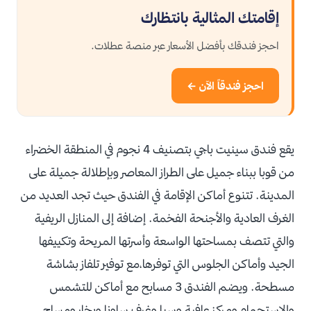
إقامتك المثالية بانتظارك
احجز فندقك بأفضل الأسعار عبر منصة عطلات.
احجز فندقاً الآن ←
يقع فندق سينيت باجي بتصنيف 4 نجوم في المنطقة الخضراء
من قوبا ببناء جميل على الطراز المعاصر وبإطلالة جميلة على
المدينة. تتنوع أماكن الإقامة في الفندق حيث تجد العديد من
الغرف العادية والأجنحة الفخمة. إضافة إلى المنازل الريفية
والتي تتصف بمساحتها الواسعة وأسرتها المريحة وتكييفها
الجيد وأماكن الجلوس التي توفرها،مع توفير تلفاز بشاشة
مسطحة. ويضم الفندق 3 مسابح مع أماكن للتشمس
والاستجمام ومركز عافية وسبا وغرف ساونا وبخار ومساج