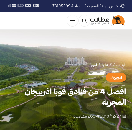
ترخيص الهيئة السعودية للسياحة 73105299
+966 920 033 839
الرئيسية
›
أفضل الفنادق
اذربيجان
افضل 4 من فنادق قوبا اذربيجان
المجربة
📅 2019/12/27
👁 265 مشاهدة