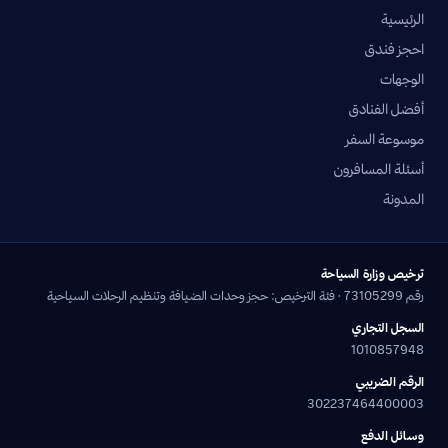
الرئيسية
احجز فندق
الوجهات
أفضل الفنادق
موسوعة السفر
أسئلة المسافرون
المدونة
ترخيص وزارة السياحة
رقم 73105299 · فئة الترخيص: حجز وحدات الضيافة وتنظيم الرحلات السياحية
السجل التجاري
1010857948
الرقم الضريبي
302237464400003
وسائل الدفع