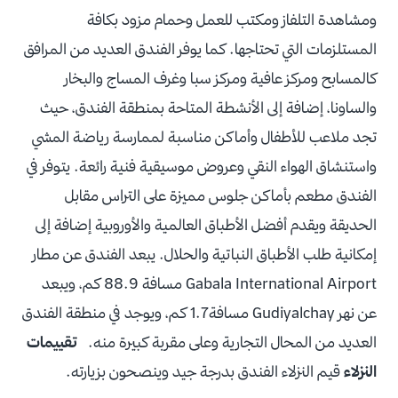
ومشاهدة التلفاز ومكتب للعمل وحمام مزود بكافة
المستلزمات التي تحتاجها. كما يوفر الفندق العديد من المرافق
كالمسابح ومركز عافية ومركز سبا وغرف المساج والبخار
والساونا، إضافة إلى الأنشطة المتاحة بمنطقة الفندق، حيث
تجد ملاعب للأطفال وأماكن مناسبة لممارسة رياضة المشي
واستنشاق الهواء النقي وعروض موسيقية فنية رائعة. يتوفر في
الفندق مطعم بأماكن جلوس مميزة على التراس مقابل
الحديقة ويقدم أفضل الأطباق العالمية والأوروبية إضافة إلى
إمكانية طلب الأطباق النباتية والحلال. يبعد الفندق عن مطار
Gabala International Airport مسافة 88.9 كم، ويبعد
عن نهر Gudiyalchay مسافة1.7 كم، ويوجد في منطقة الفندق
العديد من المحال التجارية وعلى مقربة كبيرة منه.
تقييمات
النزلاء
قيم النزلاء الفندق بدرجة جيد وينصحون بزيارته.