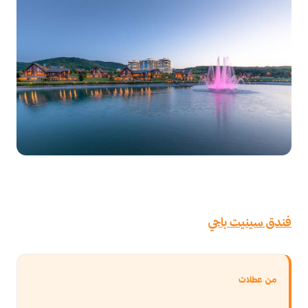
فندق سينيت باجي
من عطلات