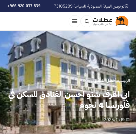
ترخيص الهيئة السعودية للسياحة 73105299
+966 920 033 839
الرئيسية
›
أفضل الفنادق
ابي اعرف شنو احسن الفنادق للسكن في
فلورنسا 4 نجوم
📅 2025/11/19