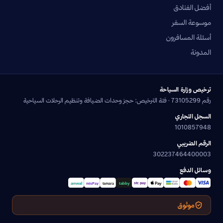
أفضل الفنادق
موسوعة السفر
أسئلة المسافرون
المدونة
ترخيص وزارة السياحة
رقم 73105299 · فئة الترخيص: حجز وحدات الضيافة وتنظيم الرحلات السياحية
السجل التجاري
1010857948
الرقم الضريبي
302237464400003
وسائل الدفع
موثوق