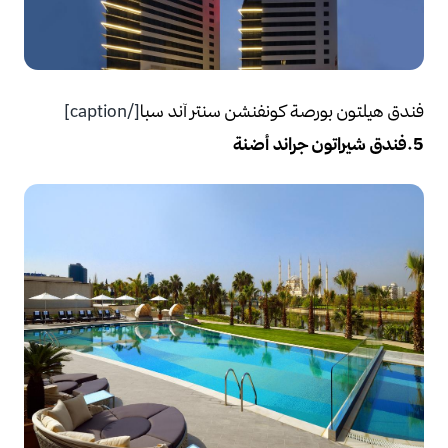
فندق هيلتون بورصة كونفنشن سنتر آند سبا
[/caption]
5.
فندق شيراتون جراند أضنة