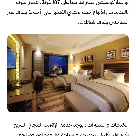
بورصة كونفنشن سنتر آند سبا على 187 غرفة.
تتميز الغرف
بالعديد من الأنواع حيث يحتوي الفندق علي:
أجنحة وغرف لغير
المدخنين وغرف للعائلات.
الخدمات و المميزات :
يوجد خدمة الإنترنت المجاني السريع
(فري واي فاي).
يوجد حمام سباحة وبار ومطاعم ومنتجع