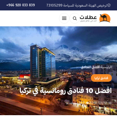
ترخيص الهيئة السعودية للسياحة 73105299
+966 920 033 839
الرئيسية
›
أفضل الفنادق
فنادق تركيا
افضل 10 فنادق رومانسية في تركيا
📅 2018/01/12
👁 142 مشاهدة