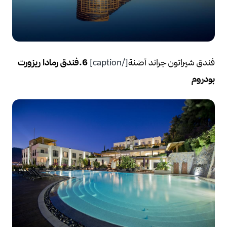
فندق شيراتون جراند أضنة
[/caption]
6.فندق رمادا ريزورت
بودروم