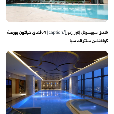
فندق سويسوتل إفيز إزمير
[/caption]
4.فندق هيلتون بورصة
كونفنشن سنتر آند سبا