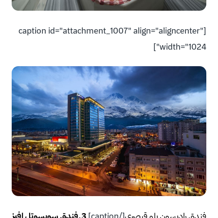
[caption id="attachment_1007" align="aligncenter"
width="1024"]
فندق راديسون بلو قيصري
[/caption]
3.فندق سويسوتل إفيز