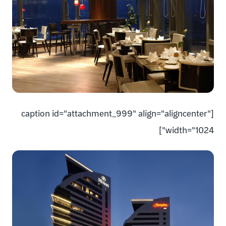
[caption id="attachment_999" align="aligncenter"
width="1024"]