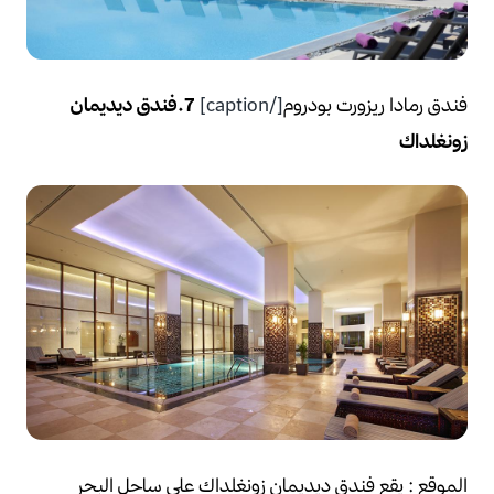
فندق رمادا ريزورت بودروم
[/caption]
7.فندق ديديمان
زونغلداك
الموقع :
يقع فندق ديديمان زونغلداك علي ساحل البحر