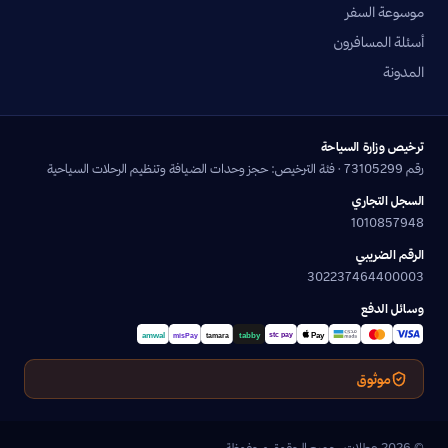
موسوعة السفر
أسئلة المسافرون
المدونة
ترخيص وزارة السياحة
رقم 73105299 · فئة الترخيص: حجز وحدات الضيافة وتنظيم الرحلات السياحية
السجل التجاري
1010857948
الرقم الضريبي
302237464400003
وسائل الدفع
موثوق
© 2026 عطلات. جميع الحقوق محفوظة.