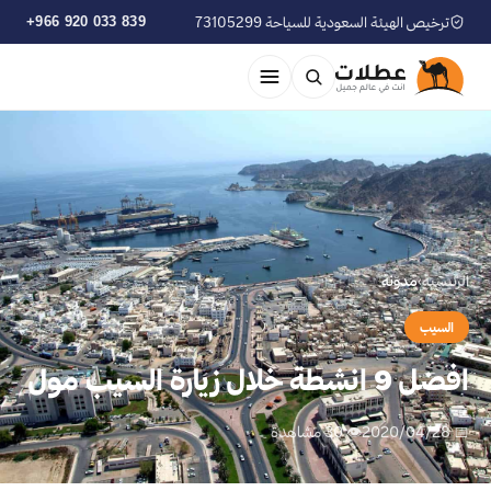
ترخيص الهيئة السعودية للسياحة 73105299
+966 920 033 839
الرئيسية
›
مدوّنة
السيب
افضل 9 انشطة خلال زيارة السيب مول
📅 2020/04/28
👁 30 مشاهدة