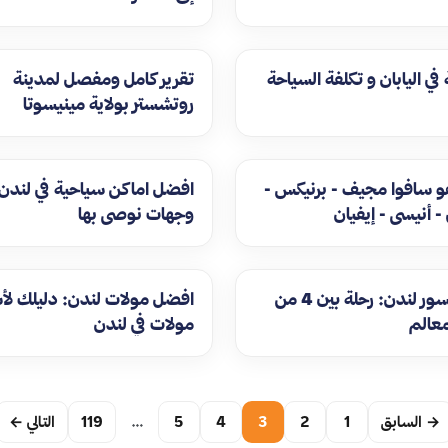
في اليابان و تكلفة السياحة
تقرير كامل ومفصل لمدينة
روتشستر بولاية مينيسوتا
و سافوا مجيف - برنيكس -
- أنيسي - إيفيان
وجهات نوصي بها
اشهر جسور لندن: رحلة بين 4 من
معالم
مولات في لندن
→ السابق
1
2
3
4
5
…
119
التالي ←