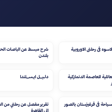
الاسوء في رحلتي الاوروبية
شرح مبسط عن الباصات الحم
بلندن
عائلية للعاصمة الدنماركية
دلـيـــل ايـســـلندا
لسياحة في قرغيزستان بالصور
تقرير مفصل عن رحلتي من ال
إلى القاهرة