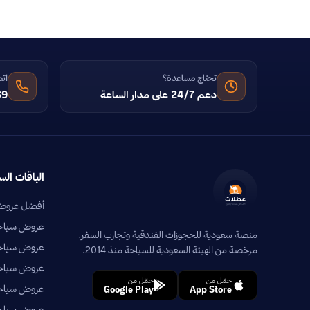
تحتاج مساعدة؟
اتص
دعم 24/7 على مدار الساعة
39
الباقات الس
أفضل عروض 
عروض سياحية
منصة سعودية للحجوزات الفندقية وتجارب السفر.
عروض سياحي
مرخصة من الهيئة السعودية للسياحة منذ 2014.
عروض سياحية
حمّل من
حمّل من
عروض سياحي
Google Play
App Store
عروض سياحية