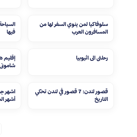
سلوفاكيا لمن ينوي السفر لها من
السياحة 
المسافرون العرب
فيها
رحلتي الى اثيوبيا
إقليم ه
شاموني 
قصور لندن: 7 قصور في لندن تحكي
التاريخ
أشهر ال