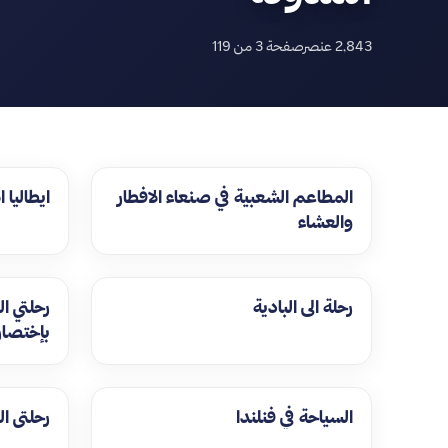
2,843 عنصر
صفحة 3 من 119
المطاعم الشعبية في صنعاء الافطار
ايطاليا 
والعشاء
رحلة الى البادية
رحلتي ال
بإختصار
السياحة في فنلندا
رحلتي ا