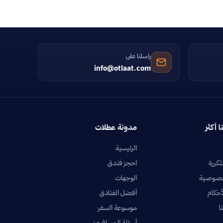
راسلنا على
info@otlaat.com
ا أكثر
مدونة عطلات
الرئيسية
تكررة
احجز فندق
خصوصية
الوجهات
أحكام
أفضل الفنادق
ا
موسوعة السفر
أسئلة المسافرون