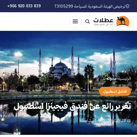
ترخيص الهيئة السعودية للسياحة 73105299
+966 920 033 839
الرئيسية
›
مدوّنة
فنادق اسطنبول
تقرير رائع عن فندق فيجينزا اسطنبول
📅 2020/02/23
👁 1 مشاهدة