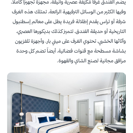
يضم الفندق غرفاً مُكيّفة عصرية وأنيقة، مجهزة تجهيزاً كاملاً،
وفيها الكثير من الوسائل الترفيهية الرائعة، تمتلك هذه الغرف
شرفة أو تراس يقدم إطلالة فريدة يطل على معالم إسطنبول
التاريخية أو حديقة الفندق، تتميز كذلك بديكورها العصري،
وأثاثها الخشبي، تحتوي الغرف على ميني بار، وأجهزة تلفزيون
بشاشة مسطحة مع قنوات فضائية، أيضاً تضم كل وحدة
مرافق مجانية لصنع الشاي والقهوة.