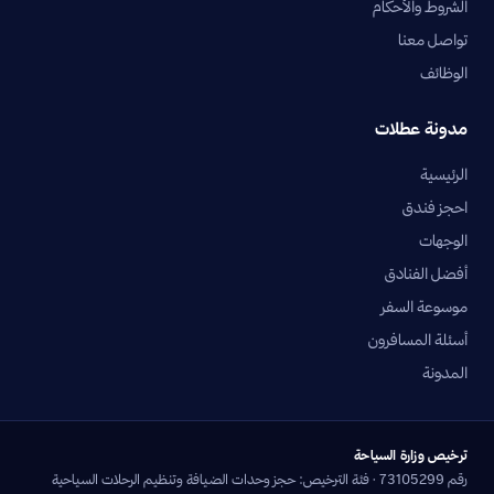
الشروط والأحكام
تواصل معنا
الوظائف
مدونة عطلات
الرئيسية
احجز فندق
الوجهات
أفضل الفنادق
موسوعة السفر
أسئلة المسافرون
المدونة
ترخيص وزارة السياحة
رقم 73105299 · فئة الترخيص: حجز وحدات الضيافة وتنظيم الرحلات السياحية