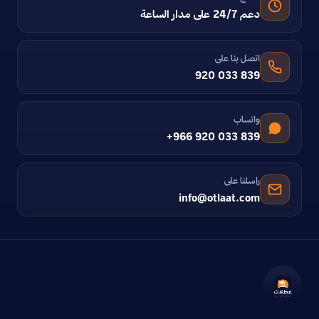
دعم 24/7 على مدار الساعة
اتصل بنا على
920 033 839
واتساب
+966 920 033 839
راسلنا على
info@otlaat.com