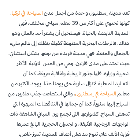
تعد مدينة إسطنبول واحدة من أجمل مدن
السياحة في تركيا
،
كونها تحتوي على أكثر من 39 معلم سياحي مختلف، فهي
المدينة النابضة بالحياة، فيستحيل أن يشعر أحد بالملل وهو
هناك، فالرحلات البحرية المتنوعة كفيلة بنقلك إلى عالم مليء
بالجمال والمتعة، فهي مدينة فريدة من نوعها بشكل استثنائي،
حيث تمتد على مدى قارتين، وهي من المدن التركية الأكثر
شعبية وزيارة، فلها جذور تاريخية وثقافية عريقة، كما أن
التقاليد المحلية لاتزال سارية حتى يومنا هذا. يوجد الكثير من
معالم
السياحة في إسطنبول
، والتي استطاعت جذب ملايين من
السياح إليها سنوياً، كما أن جمالها في التناقضات المبهرة التي
تدهش السياح، كشوارعها التي تجمع بين المباني الشاهقة ذات
الواجهات الزجاجية الأنيقة، والجدران الحجرية البالغ عمرها
قرابة الألف عام، تنوع مدهش أضاف للمدينة تميز خاص،