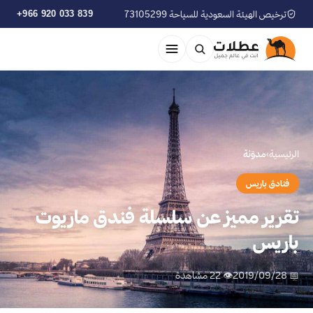
ترخيص الهيئة السعودية للسياحة 73105299
+966 920 033 839
الرئيسية
›
مدوّنة
فنادق باريس
تقرير مميز عن سلسلة فندق ماريوت
باريس
📅 2019/09/28
👁 22 مشاهدة