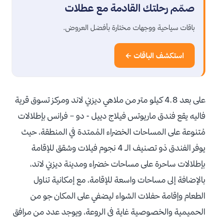
صمّم رحلتك القادمة مع عطلات
باقات سياحية ووجهات مختارة بأفضل العروض.
استكشف الباقات ←
على بعد 4.8 كيلو متر من ملاهي ديزني لاند ومركز تسوق قرية
فاليه يقع فندق ماريوتس فيلاج دييل - دو – فرانس بإطلالات
مُتنوعة على المساحات الخضراء المُمتدة في المنطقة، حيث
يوفر الفندق ذو تصنيف الـ 4 نجوم فيلات وشقق للإقامة
بإطلالات ساحرة على مساحات خضراء ومدينة ديزني لاند،
بالإضافة إلى مساحات واسعة للإقامة، مع إمكانية تناول
الطعام وإقامة حفلات الشواء ليضفي على المكان جو من
الحميمية والخصوصية غاية في الروعة، ويوجد عدد من مرافق