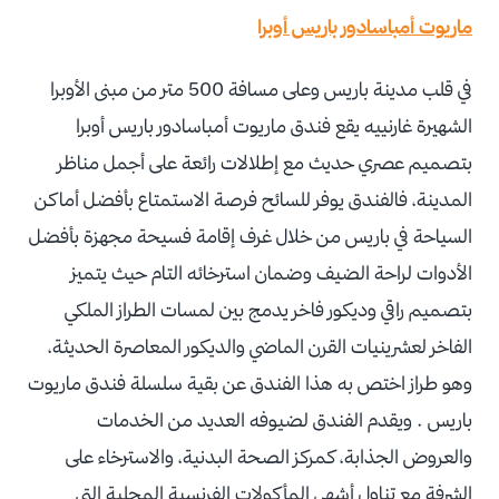
ماريوت أمباسادور باريس أوبرا
في قلب مدينة باريس وعلى مسافة 500 متر من مبنى الأوبرا
الشهيرة غارنييه يقع فندق ماريوت أمباسادور باريس أوبرا
بتصميم عصري حديث مع إطلالات رائعة على أجمل مناظر
المدينة، فالفندق يوفر للسائح فرصة الاستمتاع بأفضل أماكن
السياحة في باريس من خلال غرف إقامة فسيحة مجهزة بأفضل
الأدوات لراحة الضيف وضمان استرخائه التام حيث يتميز
بتصميم راقي وديكور فاخر يدمج بين لمسات الطراز الملكي
الفاخر لعشرينيات القرن الماضي والديكور المعاصرة الحديثة،
وهو طراز اختص به هذا الفندق عن بقية سلسلة فندق ماريوت
باريس . ويقدم الفندق لضيوفه العديد من الخدمات
والعروض الجذابة، كمركز الصحة البدنية، والاسترخاء على
الشرفة مع تناول أشهى المأكولات الفرنسية المحلية التي