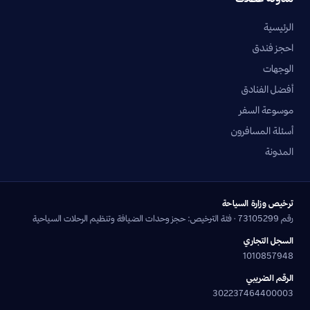
الرئيسية
احجز فندق
الوجهات
أفضل الفنادق
موسوعة السفر
أسئلة المسافرون
المدونة
ترخيص وزارة السياحة
رقم 73105299 · فئة الترخيص: حجز وحدات الضيافة وتنظيم الرحلات السياحية
السجل التجاري
1010857948
الرقم الضريبي
302237464400003