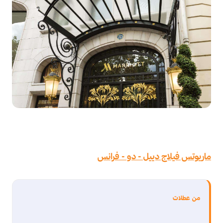
ماريوتس فيلاج دييل - دو - فرانس
من عطلات