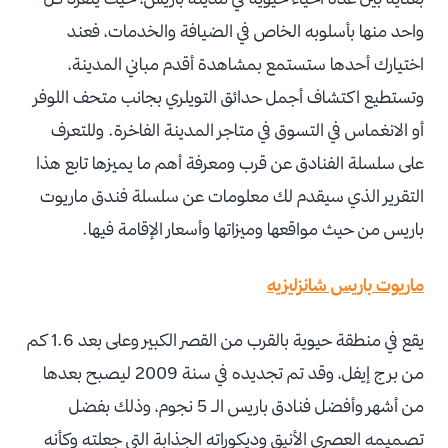
واحد منها بأسلوبه الخاص في الضيافة والخدمات، فعند
اختيارك أحدها ستستمع بمشاهدة أقدم مباني المدينة،
وتستطيع اكتشاف أجمل حدائق التويلري بجانب متحف اللوفر
أو الانغماس في التسوق في متاجر المدينة الفاخرة. وللتعرف
على سلسلة الفنادق عن قرب ومعرفة أهم ما يميزها تابع هذا
التقرير الذي سيقدم لك معلومات عن سلسلة فندق ماريوت
باريس من حيث مواقعها وميزاتها وأسعار الإقامة فيها.
ماريوت باريس شانزليزيه
يقع في منطقة حيوية بالقرب من القصر الكبير وعلى بعد 1.6 كم
من برج إيفل، وقد تم تجديده في سنة 2009 ليصبح بعدها
من أشهر وأفضل فنادق باريس الـ 5 نجوم، وذلك بفضل
تصميمه العصري الأنيق وديكوراته الجذابة التي جعلته وكأنه