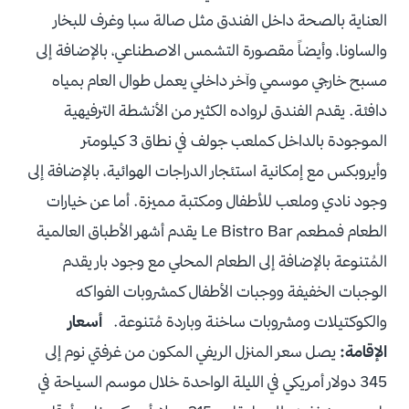
العناية بالصحة داخل الفندق مثل صالة سبا وغرف للبخار
والساونا، وأيضاً مقصورة التشمس الاصطناعي، بالإضافة إلى
مسبح خارجي موسمي وآخر داخلي يعمل طوال العام بمياه
دافئة. يقدم الفندق لرواده الكثير من الأنشطة الترفيهية
الموجودة بالداخل كملعب جولف في نطاق 3 كيلومتر
وأيروبكس مع إمكانية استئجار الدراجات الهوائية، بالإضافة إلى
وجود نادي وملعب للأطفال ومكتبة مميزة. أما عن خيارات
الطعام فمطعم Le Bistro Bar يقدم أشهر الأطباق العالمية
المُتنوعة بالإضافة إلى الطعام المحلي مع وجود بار يقدم
الوجبات الخفيفة ووجبات الأطفال كمشروبات الفواكه
والكوكتيلات ومشروبات ساخنة وباردة مُتنوعة.
أسعار
الإقامة:
يصل سعر المنزل الريفي المكون من غرفتي نوم إلى
345 دولار أمريكي في الليلة الواحدة خلال موسم السياحة في