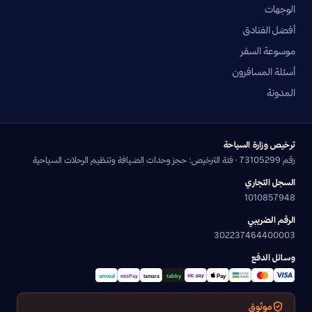
الوجهات
أفضل الفنادق
موسوعة السفر
أسئلة المسافرون
المدونة
ترخيص وزارة السياحة
رقم 73105299 · فئة الترخيص: حجز وحدات الضيافة وتنظيم الرحلات السياحية
السجل التجاري
1010857948
الرقم الضريبي
302237464400003
وسائل الدفع
موثوق