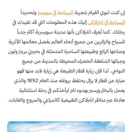
إن كنت تنوي القيام بتجربة
السياحة في سويسرا
وتحديداً
السياحة في انترلاكن
إليك هذه المعلومات التي قد تفيدك في
رحلتك. كما تُعرف انترلاكن بأنها مدينة سويسرية أكثر جذباً
للسياح والزائرين من جميع أنحاء العالم بفضل معالمها الأثرية
ومناخها الرائع وطبيعتها الساحرة المتمثلة في بحيرتي برينز وثون
وجبالها الشاهقة الخضراء المحيطة بالمدينة من جميع
النواحي. لذا فإن زيارة قطار الطبيعة هي زيارة لابد منها فهو
عبارة عن قطار لا يزال يحتفظ برونقه منذ العام 1892 والذي
يعمل بالبخار ويسير بهدوء تام ليأخذكم في رحلة استثنائية
هادئة عبر مناظر انترلاكن الطبيعية كالمراعي والمروج والغابات.