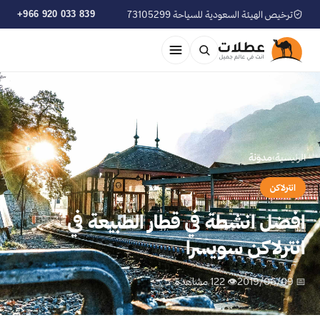
ترخيص الهيئة السعودية للسياحة 73105299
+966 920 033 839
الرئيسية
›
مدوّنة
انترلاكن
افضل انشطة في قطار الطبيعة في
انترلاكن سويسرا
📅 2019/06/09
👁 122 مشاهدة