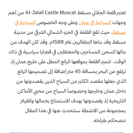
تعتبر قلعة الجلالي مسقط Al-Jalali Castle Muscat من أهم
وجهات
السياحة في عمان
وعلى وجه الخصوص
السياحة في
مسقط
، حيث تقع القلعة في الجزء الشمالي الشرقي من مدينة
مسقط وقد بناها البرتغاليين عام 1588م، وقد كان الهدف من
بنائها كسجن للمساجين والمعتقلين في قضايا سياسية في ذاك
الوقت. تتميز القلعة بموقعها الرائع المطل على خليج عمان إذ
ترتفع عن البحر بمسافة 45 متر إضافة إلى تصميمها الرائع
الذي جعلها مقصد الكثير من السياح الذين يقصدونها من
داخل عمان وخارجها وخصوصاً السياح من محبي الأماكن
التاريخية إذ يقصدونها بهدف الاستمتاع بجمالها وللقيام
بمجموعة من الانشطة سنتحدث عنها في هذا المقال
ننصحكم بقراءته.