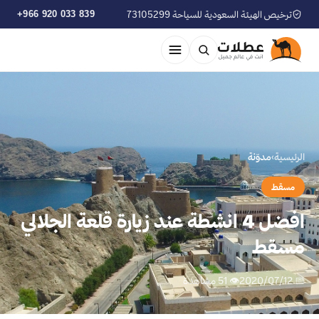
ترخيص الهيئة السعودية للسياحة 73105299
+966 920 033 839
الرئيسية
›
مدوّنة
مسقط
افضل 4 انشطة عند زيارة قلعة الجلالي
مسقط
📅 2020/07/12
👁 51 مشاهدة