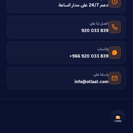
دعم 24/7 على مدار الساعة
اتصل بنا على
920 033 839
واتساب
+966 920 033 839
راسلنا على
info@otlaat.com