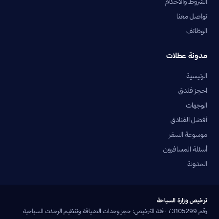
الشروط والأحكام
تواصل معنا
الوظائف
مدونة عطلات
الرئيسية
احجز فندق
الوجهات
أفضل الفنادق
موسوعة السفر
أسئلة المسافرون
المدونة
ترخيص وزارة السياحة
رقم 73105299 · فئة الترخيص: حجز وحدات الضيافة وتنظيم الرحلات السياحية