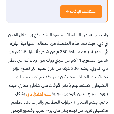
استكشف الباقات ←
واحد من فنادق السلسلة المميزة الوفت، يقع في الهلال الشرقي
في دبي، حيث تعد هذه المنطقة من المعالم السياحية البارزة
في المدينة، يبعد مسافة 350 م عن شاطئ أنانتارا، 1.5 كم عن
شاطئ الصفوح، 14 كم عن سيتي ووك مول و25 كم عن مطار
دبي الدولي. يضم 206 غرف من طراز العلّية التي تمنح الزائر
تجربة نمط الحياة المحلية في دبي، فقد تم تصميمه للزوار
النشيطين لاستقبالهم بأمتع الأوقات على شاطئ حضري حيث
يزوره السياح الذين يقومون بتجربة
السياحة في دبي
بشكل
دائم. يضم الفندق 7 خيارات للمطاعم والبارات منها مطعم
مكسيكي فريد من نوعه يطل على برج العرب وقصور الجميرا