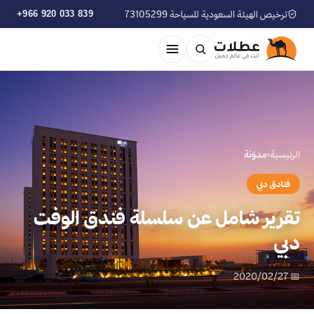
ترخيص الهيئة السعودية للسياحة 73105299
+966 920 033 839
الرئيسية
›
مدوّنة
فنادق دبي
تقرير شامل عن سلسلة فندق الوفت
دبي
📅 2020/02/27