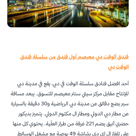
فندق ألوفت دبي معيصم أول فندق من سلسلة فندق
الوفت دبي
أحد افضل فنادق سلسلة الوفت في دبي، يقع في مدينة دبي
للإنتاج مقابل مركز سيتي سنتر معيصم للتسوق. يبعد مسافة
سير بضع دقائق عن مدينة دبي الرياضية و30 دقيقة بالسيارة
عن مطار دبي الدولي ومطار آل مكتوم الدولي. يتميز بديكور
حضري أنيق يضم 221 غرفة من طراز العلّية. يحتوي كل منها
على تلفاز إل إي دي بشاشة 49 بوصة مع مشغل الوسائط