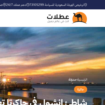
ترخيص الهيئة السعودية للسياحة 73105299
دعم عملاء 24/7
ضم
الرئيسية
›
مدوّنة
جاكرتا
شاطئ انشول في جاكرتا تع