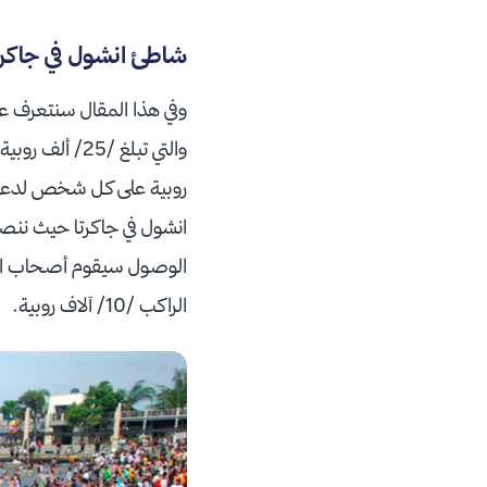
شاطئ انشول في جاكرت
وفي هذا المقال سنتعرف عل
روبية على كل شخص لدعم ا
انشول في جاكرتا حيث ننصح
الوصول سيقوم أصحاب المر
الراكب /10/ آلاف روبية.