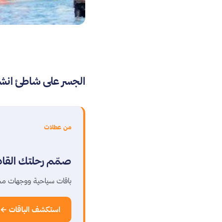
الجسر على شاطئ انش
من عطلات
صمّم رحلتك القا
باقات سياحية ووجهات مخ
استكشف الباقات ←