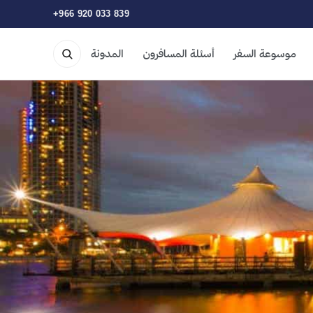
+966 920 033 839
موسوعة السفر
أسئلة المسافرون
المدونة