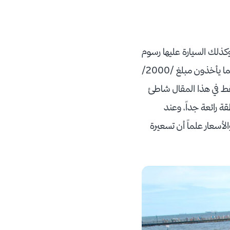
كذلك السيارة عليها رسوم
والتي تبلغ /25/ ألف روبية على الشخص الواحد كما أن السيارة رسومها /25/ ألف روبية أيضاً كما يأخذون مبلغ /2000/
ط في هذا المقال شاطئ
 رائعة جداً، وعند
سعار علماً أن تسعيرة