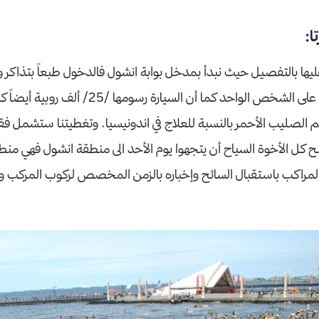
ا:
يها بالتفصيل حيث نبدأ بمدخل بوابة انشول فالدخول طبعاً بتذاكر و
لصليب الأحمر بالنسبة للعلاج في اندونيسيا. وتغطيتنا ستشمل فق
 كل الأخوة السياح أن يتجهوا يوم الأحد الى منطقة انشول فهي منطقة
اكب باستقبال السائح وإخباره بالزمن المخصص لركوب المركب والأ