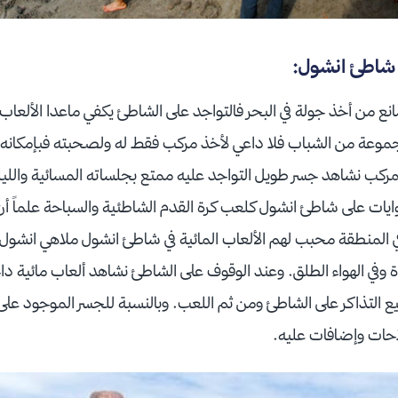
ى شاطئ انشول:
مانع من أخذ جولة في البحر فالتواجد على الشاطئ يكفي ماعدا الألعا
جموعة من الشباب فلا داعي لأخذ مركب فقط له ولصحبته فبإمكانه
لمركب نشاهد جسر طويل التواجد عليه ممتع بجلساته المسائية والليل
ايات على شاطئ انشول كلعب كرة القدم الشاطئية والسباحة علماً أن 
 المنطقة محبب لهم الألعاب المائية في شاطئ انشول ملاهي انشول جا
ة وفي الهواء الطلق. وعند الوقوف على الشاطئ نشاهد ألعاب مائية د
يع التذاكر على الشاطئ ومن ثم اللعب. وبالنسبة للجسر الموجود على ا
احات وإضافات عليه.