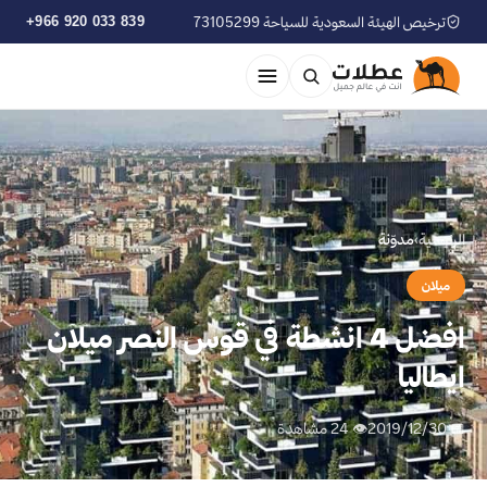
ترخيص الهيئة السعودية للسياحة 73105299
+966 920 033 839
الرئيسية
›
مدوّنة
ميلان
افضل 4 انشطة في قوس النصر ميلان
ايطاليا
📅 2019/12/30
👁 24 مشاهدة