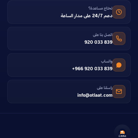
تحتاج مساعدة؟
دعم 24/7 على مدار الساعة
اتصل بنا على
920 033 839
واتساب
+966 920 033 839
راسلنا على
info@otlaat.com