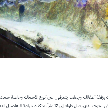
برفقة أطفالك وجعلهم يتعرفون على أنواع الأسماك وخاصة سمك
القرش الرقط وسمك القرش الحوت الذي يصل طوله إلى 12 متراً. يمكنك