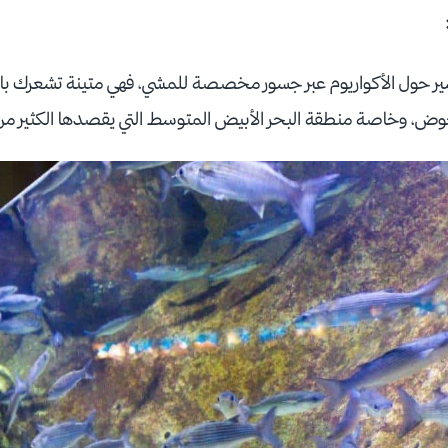
سير حول الأكواريوم عبر جسور مخصصة للمشي، فهي متينة تشعرك بال
ض، وخاصة منطقة البحر الأبيض المتوسط التي يقصدها الكثير من 