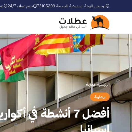
ترخيص الهيئة السعودية للسياحة 73105299
دعم عملاء 24/7
ضم
الرئيسية
›
مدوّنة
برشلونة
أفضل 7 أنشطة في أكو
إسبانيا