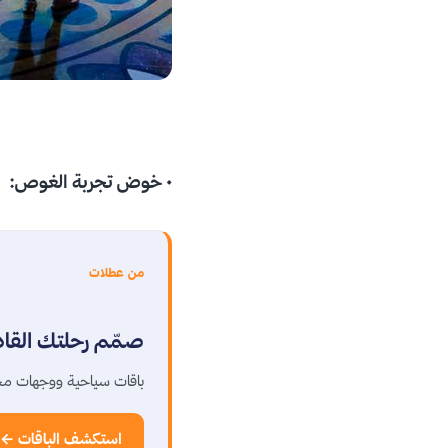
• خوض تجربة الغوص:
من عطلات
صمّم رحلتك القا
باقات سياحية ووجهات مخ
استكشف الباقات ←