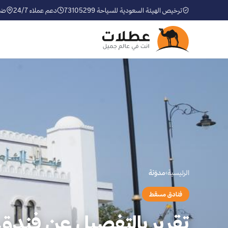
ترخيص الهيئة السعودية للسياحة 73105299
دعم عملاء 24/7
ضم
الرئيسية
›
مدوّنة
فنادق مسقط
تقرير بالتفصيل عن فند