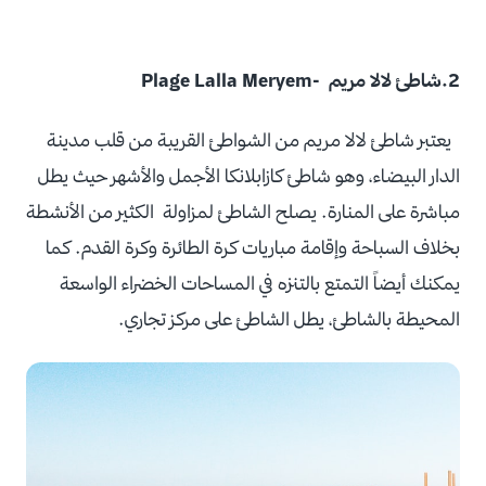
2.شاطئ لالا مريم -
‪Plage Lalla Meryem‬
يعتبر شاطئ لالا مريم من الشواطئ القريبة من قلب مدينة
الدار البيضاء، وهو شاطئ كازابلانكا الأجمل والأشهر حيث يطل
مباشرة على المنارة.
يصلح الشاطئ لمزاولة الكثير من الأنشطة
بخلاف السباحة وإقامة مباريات كرة الطائرة وكرة القدم. كما
يمكنك أيضاً التمتع بالتنزه في المساحات الخضراء الواسعة
المحيطة بالشاطئ، يطل الشاطئ على مركز تجاري.