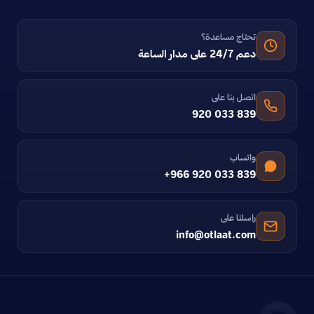
تحتاج مساعدة؟
دعم 24/7 على مدار الساعة
اتصل بنا على
920 033 839
واتساب
+966 920 033 839
راسلنا على
info@otlaat.com