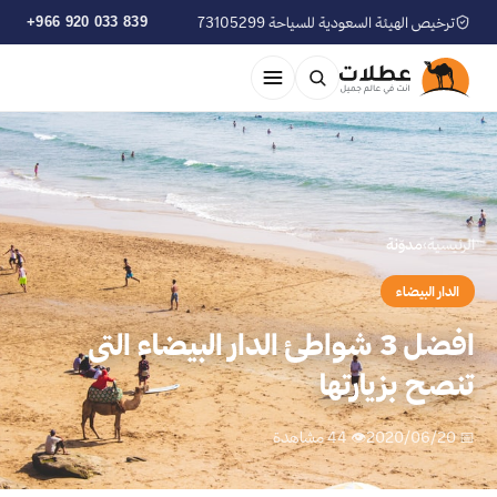
ترخيص الهيئة السعودية للسياحة 73105299
+966 920 033 839
الرئيسية
›
مدوّنة
الدار البيضاء
افضل 3 شواطئ الدار البيضاء التى
تنصح بزيارتها
📅 2020/06/20
👁 44 مشاهدة