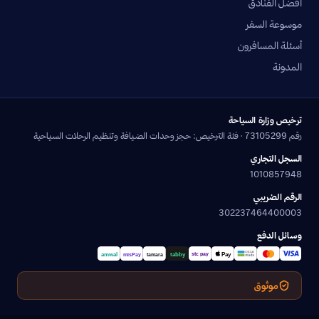
أفضل الفنادق
موسوعة السفر
أسئلة المسافرون
المدونة
ترخيص وزارة السياحة
رقم 73105299 · فئة الترخيص: حجز وحدات الضيافة وتنظيم الرحلات السياحية
السجل التجاري
1010857948
الرقم الضريبي
302237464400003
وسائل الدفع
موثوق