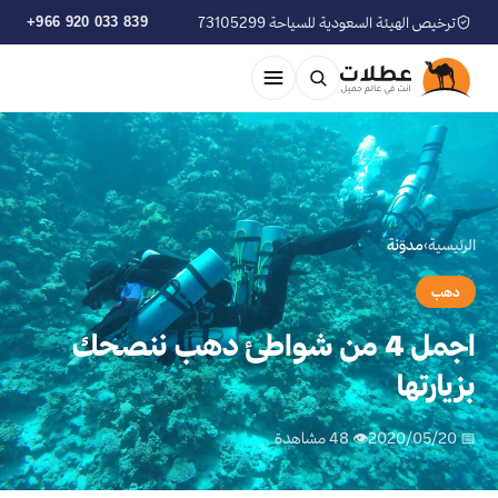
ترخيص الهيئة السعودية للسياحة 73105299
+966 920 033 839
الرئيسية
›
مدوّنة
دهب
اجمل 4 من شواطئ دهب ننصحك
بزيارتها
📅 2020/05/20
👁 48 مشاهدة