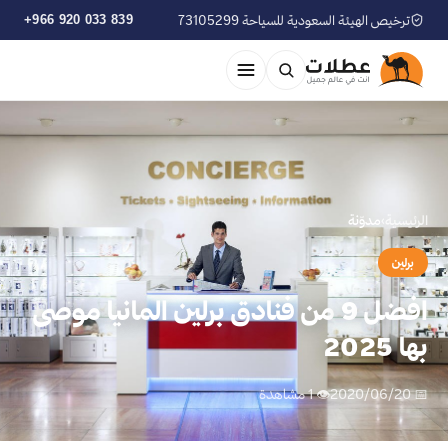
ترخيص الهيئة السعودية للسياحة 73105299
+966 920 033 839
الرئيسية
›
مدوّنة
برلين
افضل 9 من فنادق برلين المانيا موصى
بها 2025
📅 2020/06/20
👁 1 مشاهدة