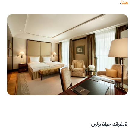
هنا
.
2.غراند حياة برلين