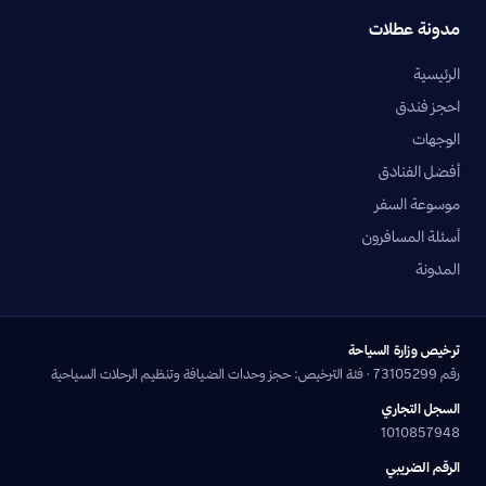
مدونة عطلات
الرئيسية
احجز فندق
الوجهات
أفضل الفنادق
موسوعة السفر
أسئلة المسافرون
المدونة
ترخيص وزارة السياحة
رقم 73105299 · فئة الترخيص: حجز وحدات الضيافة وتنظيم الرحلات السياحية
السجل التجاري
1010857948
الرقم الضريبي