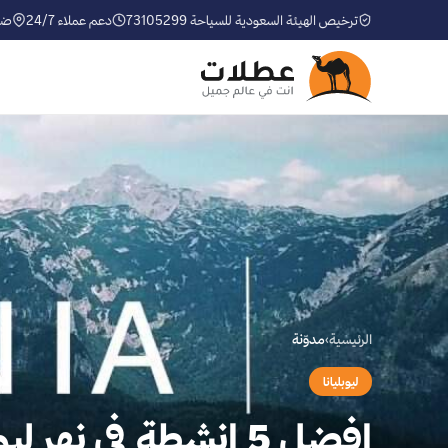
ترخيص الهيئة السعودية للسياحة 73105299
دعم عملاء 24/7
ضم
الرئيسية
›
مدوّنة
ليوبليانا
افضل 5 انشطة في نهر ليوبليانا سلوفينيا