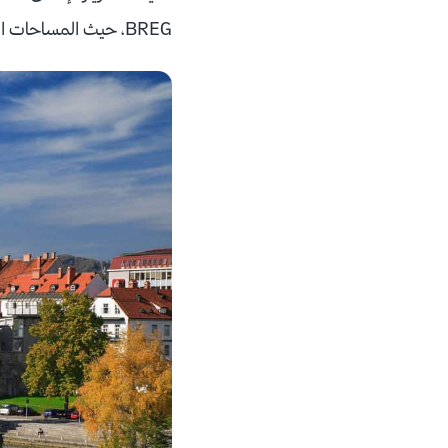
BREG، حيث المساحات الخضراء والمشهد الرائع للنهر والهواء المنعش كل ذلك يعد بمثابة إعادة نشاط واسترخاء لك.