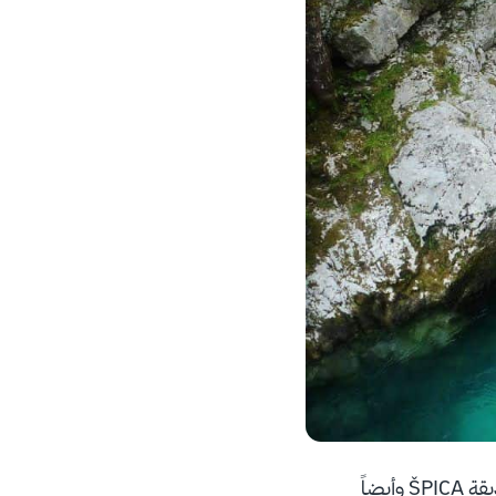
• يمكنك زيارة إحدى الحدائق والمتنزهات المُحيطة بالنهر مثل متنزه Trnovski pristan وحديقة ŠPICA وأيضاً