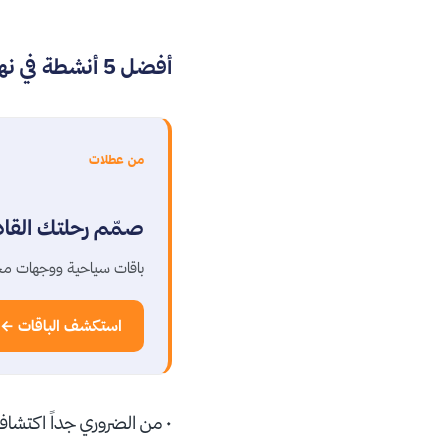
أفضل 5 أنشطة في نهر ليوبليانا سلوفينيا
من عطلات
صمّم رحلتك القا
باقات سياحية ووجهات مخ
استكشف الباقات ←
• من الضروري جداً اكتشاف 