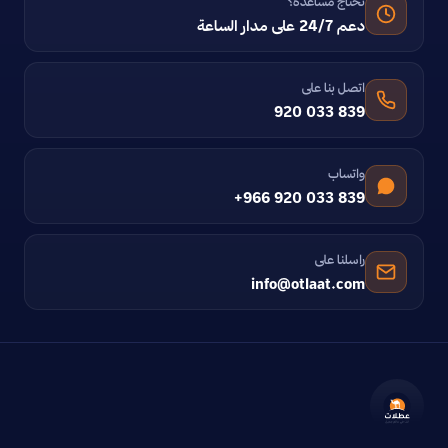
تحتاج مساعدة؟
دعم 24/7 على مدار الساعة
اتصل بنا على
920 033 839
واتساب
+966 920 033 839
راسلنا على
info@otlaat.com