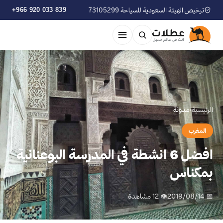
ترخيص الهيئة السعودية للسياحة 73105299
+966 920 033 839
الرئيسية
›
مدوّنة
المغرب
افضل 6 انشطة في المدرسة البوعنانية
بمكناس
📅 2019/08/14
👁 12 مشاهدة