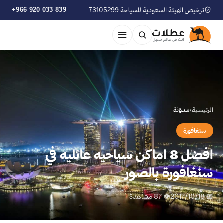
ترخيص الهيئة السعودية للسياحة 73105299
+966 920 033 839
الرئيسية
›
مدوّنة
سنغافورة
افضل 8 اماكن سياحيه عائليه في
سنغافورة بالصور
📅 2017/10/18
👁 87 مشاهدة