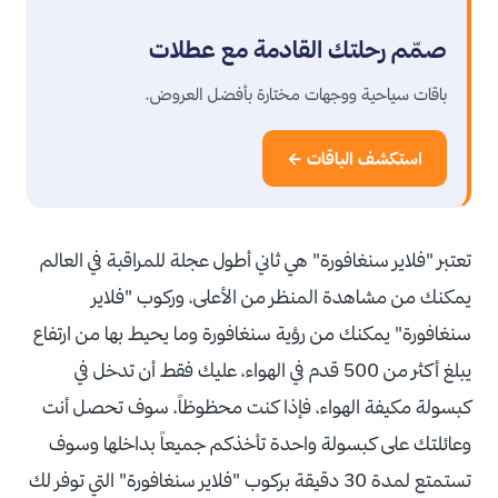
صمّم رحلتك القادمة مع عطلات
باقات سياحية ووجهات مختارة بأفضل العروض.
استكشف الباقات ←
تعتبر "فلاير سنغافورة" هي ثاني أطول عجلة للمراقبة في العالم
يمكنك من مشاهدة المنظر من الأعلى، وركوب "فلاير
سنغافورة" يمكنك من رؤية سنغافورة وما يحيط بها من ارتفاع
يبلغ أكثر من 500 قدم في الهواء، عليك فقط أن تدخل في
كبسولة مكيفة الهواء، فإذا كنت محظوظاً، سوف تحصل أنت
وعائلتك على كبسولة واحدة تأخذكم جميعاً بداخلها وسوف
تستمتع لمدة 30 دقيقة بركوب "فلاير سنغافورة" التي توفر لك