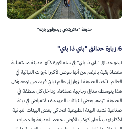
حديقة "ماكريتشي ريسرفوير بارك"
6.زيارة حدائق "باي ذا باي"
تبدو حدائق "باي ذا باي" في سنغافورة كأنها مدينة مستقبلية
مغطاة بقبة بالرغم من أنها موطن لأكبر الثروات النباتية في
العالم. تأخذ الحديقة الزوار إلى عالم نباتي فريد من نوعه وكل
هذا يتوسطه منازل زجاجية عملاقة، وداخل كل منطقة في
الحديقة، تزدهر بعض النباتات المهددة بالانقراض في بيئة
صناعية تشبه البيئة الطبيعية لتحاكي بعض البيئات النباتية
الأكثر تهديداً على كوكب الأرض. حجم الحديقة والممرات
المذهلة بداخلها يصيبك بالدوار وهو جزء من التجربة داخل