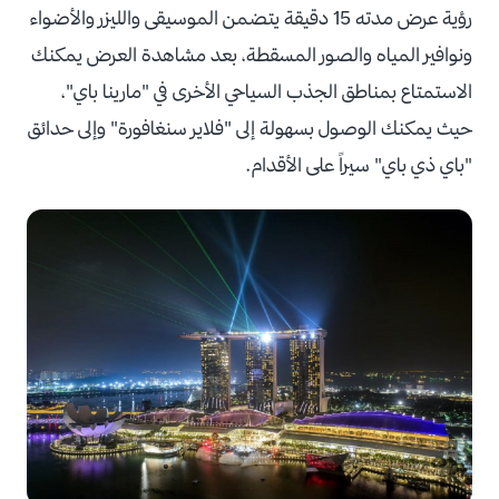
رؤية عرض مدته 15 دقيقة يتضمن الموسيقى والليزر والأضواء
ونوافير المياه والصور المسقطة، بعد مشاهدة العرض يمكنك
الاستمتاع بمناطق الجذب السياحي الأخرى في "مارينا باي"،
حيث يمكنك الوصول بسهولة إلى "فلاير سنغافورة" وإلى حدائق
"باي ذي باي" سيراً على الأقدام.