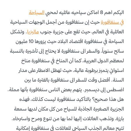
اليكم اهم 8 اماكن سياحيه عائليه لمحبي
السياحة
في سنغافورة
حيث إن سنغافورة من أجمل الوجهات السياحية
العائلية في العالم، حيث تقع على جزيرة جنوب
ماليزيا
. وتشكل
السياحة في سنغافورة اقتصاد البلاد حيث يزورها 10 مليون
سائح سنوياً، والسفر الى سنغافورة لا يحتاج إلى تأشيرة بالنسبة
لمعظم الدول العربية، كما أن المناخ في سنغافورة مناخ
استوائي يتميز برطوبة عالية، حيث تهطل الامطار على مدار
السنة. أفضل وقت للسفر الى سنغافورة بالفترة ما بين
اغسطس إلى ديسمبر. يتهم بعض الناس سنغافورة بأنها مملة.
هل هذا صحيح؟ بالتأكيد سنغافورة ليست كذلك، فهذه
الجزيرة الصغيرة الجاذبة للسياح من كل مكان لديها سمعة
بارزة، وتذهب العائلات إليها لما بها من تنوع ومرح واسترخاء.
تتيح معالم الجذب السياحي للعائلات في سنغافورة إمكانية