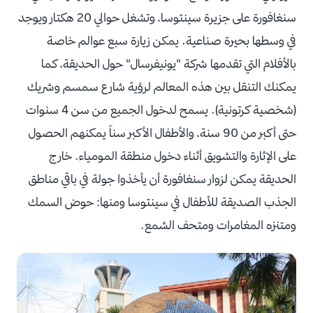
سنغافورة على جزيرة سينتوسا، وتشغل حوالي 20 هكتار ويوجد
في وسطها بحيرة صناعية. يمكن زيارة سبع عوالم خاصة
بالأفلام التي تقدمها شركة "يونيفرسال" حول الحديقة، كما
يمكنك التنقل بين هذه المعالم لرؤية شارع سمسم وشريك
(شخصية كرتونية). يسمح لدخول الجميع من سن 4 سنوات
حتى أكبر من 90 سنة، والأطفال الأكبر سناً يمكنهم الحصول
على الإثارة والتشويق أثناء دخول منطقة المومياء. خارج
الحديقة يمكن لزوار سنغافورة أن يأخذوا جولة في باقي مناطق
الجذب الصديقة للأطفال في سينتوسا ومنها: حوض السمك
ومتنزه المغامرات ومتحف الشمع.