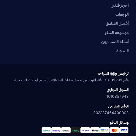
احجز فندق
الوجهات
أفضل الفنادق
موسوعة السفر
أسئلة المسافرون
المدونة
ترخيص وزارة السياحة
رقم 73105299 · فئة الترخيص: حجز وحدات الضيافة وتنظيم الرحلات السياحية
السجل التجاري
1010857948
الرقم الضريبي
302237464400003
وسائل الدفع