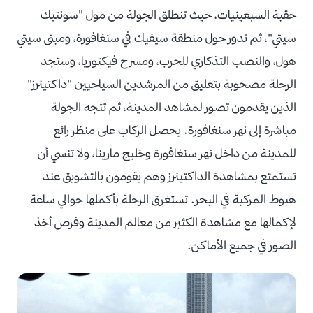
حقبة السبعينيات، حيث تنطلق الجولة من مول "سونتيك
سيتي"، ثم تدور حول منطقة سيفيك في سنغافورة، ومبنى سيتي
هول، والنصب التذكاري للحرب، ومسرح فيكتوريا، وستجد
الرحلة مصحوبة بتعليق من المرشدين السياحيين "داكتينرز"
الذين يقدمون تصور لمشاهد المدينة، ثم تتجه الجولة
مباشرة إلى نهر سنغافورة. يحصل الركاب على منظر رائع
للمدينة من داخل نهر سنغافورة وخليج مارينا، ولا تنسي أن
تستمتع بمشاهدة الداكتينرز وهم يقومون بالتشويق عند
هبوط المركبة في البحر. تستغرق الرحلة بأكملها حوالي ساعة
لإكمالها مع مشاهدة الكثير من معالم المدينة وفرص أخذ
الصور في جميع الأماكن.