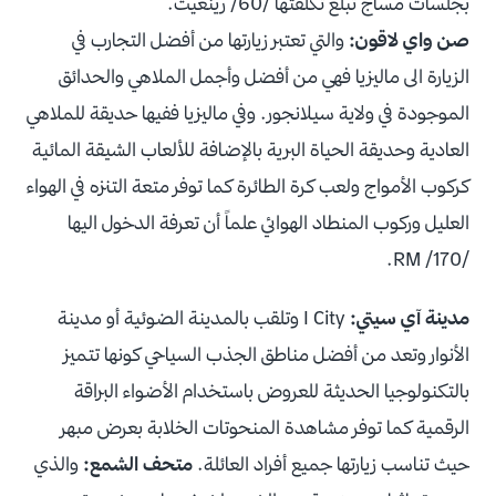
بجلسات مساج تبلغ تكلفتها /60/ رينغيت.
صن واي لاقون:
والتي تعتبر زيارتها من أفضل التجارب في
الزيارة الى ماليزيا فهي من أفضل وأجمل الملاهي والحدائق
الموجودة في ولاية سيلانجور. وفي ماليزيا ففيها حديقة للملاهي
العادية وحديقة الحياة البرية بالإضافة للألعاب الشيقة المائية
كركوب الأمواج ولعب كرة الطائرة كما توفر متعة التنزه في الهواء
العليل وركوب المنطاد الهوائي علماً أن تعرفة الدخول اليها
/170/ RM.
مدينة آي سيتي:
I City وتلقب بالمدينة الضوئية أو مدينة
الأنوار وتعد من أفضل مناطق الجذب السياحي كونها تتميز
بالتكنولوجيا الحديثة للعروض باستخدام الأضواء البراقة
الرقمية كما توفر مشاهدة المنحوتات الخلابة بعرض مبهر
حيث تناسب زيارتها جميع أفراد العائلة.
متحف الشمع:
والذي