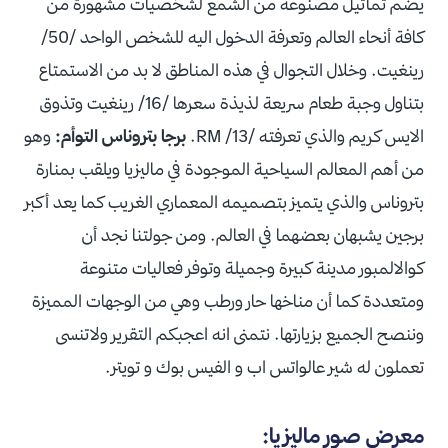
يضم تماثيل مصنوعة من الشمع لشخصيات مشهورة من
كافة أنحاء العالم وتعرفة الدخول اليه للشخص الواحد /50/
رينغيت. وخلال التجوال في هذه المناطق لا بد من الاستمتاع
بتناول وجبة طعام سريعة لذيذة سعرها /16/ رينغيت وتذوق
الايس كريم والذي تعرفته /13/ RM.
برجا بتروناس التوأم:
وهو
من أهم المعالم السياحية الموجودة في ماليزيا ويلقب بمنارة
بتروناس والذي يتميز بتصميمه المعماري الغريب كما يعد أكبر
برجين يشبهان بعضهما في العالم. ومن جولتنا نجد أن
كوالالمبور مدينة كبيرة وجميلة وتوفر فعاليات متنوعة
ومتعددة كما أن مناخها حار ورطب وهي من الوجهات المميزة
وننصح الجميع بزيارتها. نتمنى انه اعجبكم التقرير ولاتنسى
تعملون له شير عالواتس اب و الفيس بوك و تويتر.
معرض صور ماليزيا: