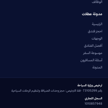
الوظائف
مدونة عطلات
الرئيسية
احجز فندق
الوجهات
أفضل الفنادق
موسوعة السفر
أسئلة المسافرون
المدونة
ترخيص وزارة السياحة
رقم 73105299 · فئة الترخيص: حجز وحدات الضيافة وتنظيم الرحلات السياحية
السجل التجاري
1010857948