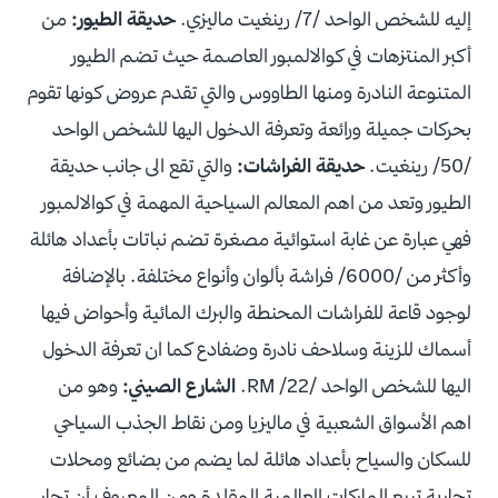
إليه للشخص الواحد /7/ رينغيت ماليزي.
حديقة الطيور:
من
أكبر المنتزهات في كوالالمبور العاصمة حيث تضم الطيور
المتنوعة النادرة ومنها الطاووس والتي تقدم عروض كونها تقوم
بحركات جميلة ورائعة وتعرفة الدخول اليها للشخص الواحد
/50/ رينغيت.
حديقة الفراشات:
والتي تقع الى جانب حديقة
الطيور وتعد من اهم المعالم السياحية المهمة في كوالالمبور
فهي عبارة عن غابة استوائية مصغرة تضم نباتات بأعداد هائلة
وأكثر من /6000/ فراشة بألوان وأنواع مختلفة. بالإضافة
لوجود قاعة للفراشات المحنطة والبرك المائية وأحواض فيها
أسماك للزينة وسلاحف نادرة وضفادع كما ان تعرفة الدخول
اليها للشخص الواحد /22/ RM.
الشارع الصيني:
وهو من
اهم الأسواق الشعبية في ماليزيا ومن نقاط الجذب السياحي
للسكان والسياح بأعداد هائلة لما يضم من بضائع ومحلات
تجارية تبيع الماركات العالمية المقلدة ومن المعروف أن تجار