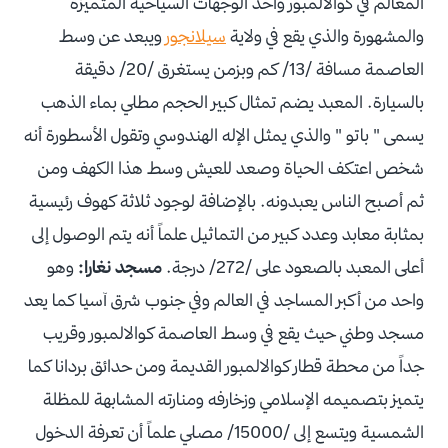
المعالم في كوالالمبور وأحد الوجهات السياحية المتميزة
والمشهورة والذي يقع في ولاية
سيلانجور
ويبعد عن وسط
العاصمة مسافة /13/ كم وبزمن يستغرق /20/ دقيقة
بالسيارة. المعبد يضم تمثال كبير الحجم مطلي بماء الذهب
يسمى " باتو " والذي يمثل الإله الهندوسي وتقول الأسطورة أنه
شخص اعتكف الحياة وصعد للعيش وسط هذا الكهف ومن
ثم أصبح الناس يعبدونه. بالإضافة لوجود ثلاثة كهوف رئيسية
بمثابة معابد وعدد كبير من التماثيل علماً أنه يتم الوصول إلى
أعلى المعبد بالصعود على /272/ درجة.
مسجد نغارا:
وهو
واحد من أكبر المساجد في العالم وفي جنوب شرق آسيا كما يعد
مسجد وطني حيث يقع في وسط العاصمة كوالالمبور وقريب
جداً من محطة قطار كوالالمبور القديمة ومن حدائق بردانا كما
يتميز بتصميمه الإسلامي وزخارفه ومنارته المشابهة للمظلة
الشمسية ويتسع إلى /15000/ مصلي علماً أن تعرفة الدخول