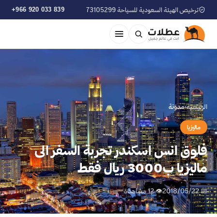
ترخيص الهيئة السعودية للسياحة 73105299
+966 920 033 839
الرئيسية
›
مدوّنة
ماليزيا
فلوق انس اسكندر تجربة السفر الى
ماليزيا ب3000 ريال فقط
📅 2018/05/22
👁 12 مشاهدة