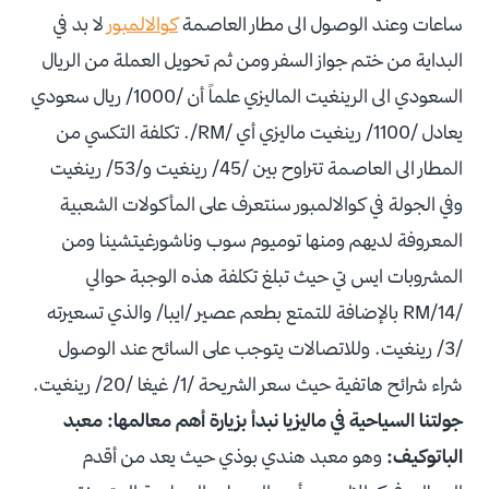
ساعات وعند الوصول الى مطار العاصمة
كوالالمبور
لا بد في
البداية من ختم جواز السفر ومن ثم تحويل العملة من الريال
السعودي الى الرينغيت الماليزي علماً أن /1000/ ريال سعودي
يعادل /1100/ رينغيت ماليزي أي /RM/. تكلفة التكسي من
المطار الى العاصمة تتراوح بين /45/ رينغيت و/53/ رينغيت
وفي الجولة في كوالالمبور سنتعرف على المأكولات الشعبية
المعروفة لديهم ومنها توميوم سوب وناشورغيتشينا ومن
المشروبات ايس تي حيث تبلغ تكلفة هذه الوجبة حوالي
/14/RM بالإضافة للتمتع بطعم عصير /ايبا/ والذي تسعيرته
/3/ رينغيت. وللاتصالات يتوجب على السائح عند الوصول
شراء شرائح هاتفية حيث سعر الشريحة /1/ غيغا /20/ رينغيت.
جولتنا السياحية في ماليزيا نبدأ بزيارة أهم معالمها:
معبد
الباتوكيف:
وهو معبد هندي بوذي حيث يعد من أقدم