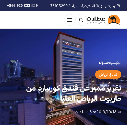
ترخيص الهيئة السعودية للسياحة 73105299
+966 920 033 839
الرئيسية
›
مدوّنة
فنادق الرياض
تقرير مميز عن فندق كورتيارد من
ماريوت الرياض العليا
📅 2019/10/18
👁 3 مشاهدة