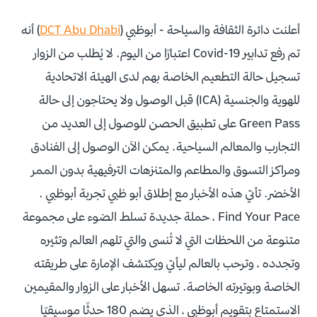
أعلنت دائرة الثقافة والسياحة - أبوظبي (
DCT Abu Dhabi
) أنه
تم رفع تدابير Covid-19 اعتبارًا من اليوم. لا يُطلب من الزوار
تسجيل حالة التطعيم الخاصة بهم لدى الهيئة الاتحادية
للهوية والجنسية (ICA) قبل الوصول ولا يحتاجون إلى حالة
Green Pass على تطبيق الحصن للوصول إلى العديد من
التجارب والمعالم السياحية. يمكن الآن الوصول إلى الفنادق
ومراكز التسوق والمطاعم والمتنزهات الترفيهية بدون الممر
الأخضر. تأتي هذه الأخبار مع إطلاق أبو ظبي تجربة أبوظبي .
Find Your Pace ، حملة جديدة تسلط الضوء على مجموعة
متنوعة من اللحظات التي لا تُنسى والتي تلهم العالم وتثيره
وتجدده ، وترحب بالعالم ليأتي ويكتشف الإمارة على طريقته
الخاصة وبوتيرته الخاصة. تسهل الأخبار على الزوار والمقيمين
الاستمتاع بتقويم أبوظبي ، الذي يضم 180 حدثًا موسيقيًا