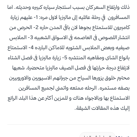
ذلك وارتفاع السعر كان بسبب استئجار سياره كبيره وحديثه. اما
المسافرون في رحلة عائليه إلى ماليزيا لاول مره: 1- عليهم زيارة
كاميرون للاستمتاع بجوها لان باقى المدن حاره 2- الحرص من
انتشار اللصوص فى العاصمه فى الاسواق الشعبيه 3- الملابس
صيفيه وبعض الملابس الشتويه للاماكن البارده 4- الاستمتاع
بانواع الشاى ومقاهيه المنتشره 5- زيارة ماليزيا فى فصل الشتاء
لارتفاع درجة حرارتها فى فصل الصيف ماليزيا متحضرة، شعبها
محترم خلوق يزورها السياح من جيرانهم الاسيويين والاوروبيين
بصفه مستمره. الرحله ممتعه واتمنى لجميع المسافرين
الاستمتاع بها وبالاجواء هناك و للمزين أكثر عن هذا البلد الرائع
إليك هذه المقالات الشيقة.