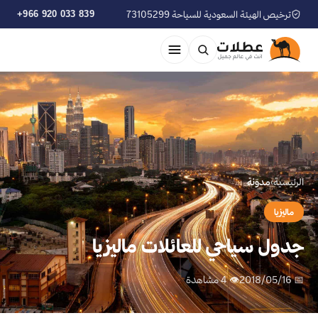
ترخيص الهيئة السعودية للسياحة 73105299
+966 920 033 839
الرئيسية
›
مدوّنة
ماليزيا
جدول سياحي للعائلات ماليزيا
📅 2018/05/16
👁 4 مشاهدة