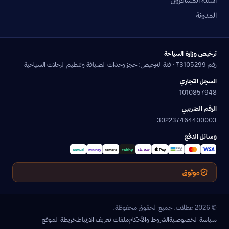
أسئلة المسافرون
المدونة
ترخيص وزارة السياحة
رقم 73105299 · فئة الترخيص: حجز وحدات الضيافة وتنظيم الرحلات السياحية
السجل التجاري
1010857948
الرقم الضريبي
302237464400003
وسائل الدفع
موثوق
© 2026 عطلات. جميع الحقوق محفوظة.
سياسة الخصوصية
الشروط والأحكام
ملفات تعريف الارتباط
خريطة الموقع