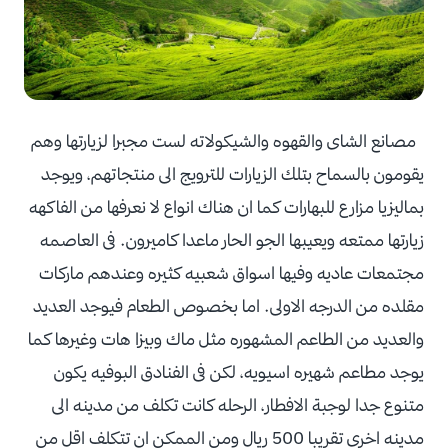
مصانع الشاى والقهوه والشيكولاته لست مجبرا لزيارتها وهم
يقومون بالسماح بتلك الزيارات للترويج الى منتجاتهم، ويوجد
بماليزيا مزارع للبهارات كما ان هناك انواع لا نعرفها من الفاكهه
زيارتها ممتعه ويعيبها الجو الحار ماعدا كاميرون. فى العاصمه
مجتمعات عاديه وفيها اسواق شعبيه كثيره وعندهم ماركات
مقلده من الدرجه الاولى. اما بخصوص الطعام فيوجد العديد
والعديد من الطاعم المشهوره مثل ماك وبيزا هات وغيرها كما
يوجد مطاعم شهيره اسيويه، لكن فى الفنادق البوفيه يكون
متنوع جدا لوجبة الافطار، الرحله كانت تكلف من مدينه الى
مدينه اخرى تقريبا 500 ريال ومن الممكن ان تتكلف اقل من