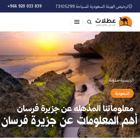
ترخيص الهيئة السعودية للسياحة 73105299
+966 920 033 839
الرئيسية
›
مدوّنة
السعودية
معلوماتنا المذهله عن جزيرة فرسان
📅 2018/06/10
👁 33 مشاهدة