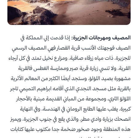
المصيف ومهرجانات الجزيرة:
إذا قدمت إلي المملكة في
الصيف فوجهتك الأنسب قرية القصار فهي المصيف الرسمي
للجزيرة، ذات مياه زرقاء صافية، ومزارع نخيل تمتد في كل أرجاء
القرية، ولا تنسي زيارة قرية صير وممارسة الغطس فالقرية
مشهورة بصيد اللؤلؤ، وستجد أيضًا الكثير من المعالم الأثرية
بالقرية مثل مسجد النجدي الذي أقامه ابراهيم التميمي تاجر
اللؤلؤ الثري، ومجموعة من المباني القديمة مبنية بالأحجار
كبيرة، يغلب عليها الطابع الروماني في الهندسة، وفي النهاية
انصحك بزيارة وادي مطر، والذي يقع في جنوب الجزيرة، ويميز
هذه المنطقة وجود صخور ضخمة جدا مكتوب عليها كتابات