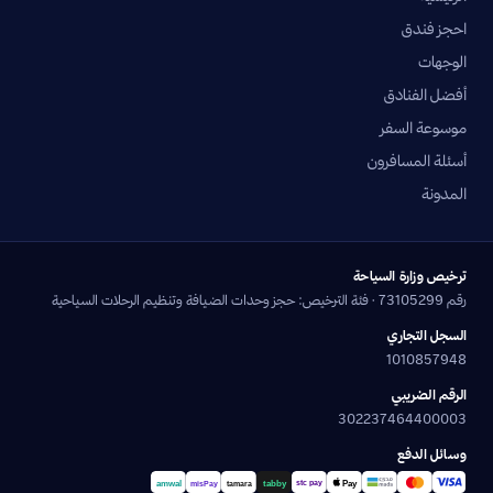
احجز فندق
الوجهات
أفضل الفنادق
موسوعة السفر
أسئلة المسافرون
المدونة
ترخيص وزارة السياحة
رقم 73105299 · فئة الترخيص: حجز وحدات الضيافة وتنظيم الرحلات السياحية
السجل التجاري
1010857948
الرقم الضريبي
302237464400003
وسائل الدفع