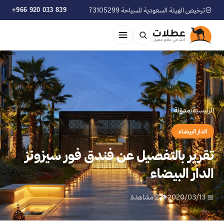
ترخيص الهيئة السعودية للسياحة 73105299
+966 920 033 839
الرئيسية
›
مدوّنة
الدار البيضاء
تقرير بالتفصيل عن فندق فور سيزونز
الدار البيضاء
📅 2020/03/13
👁 2 مشاهدة