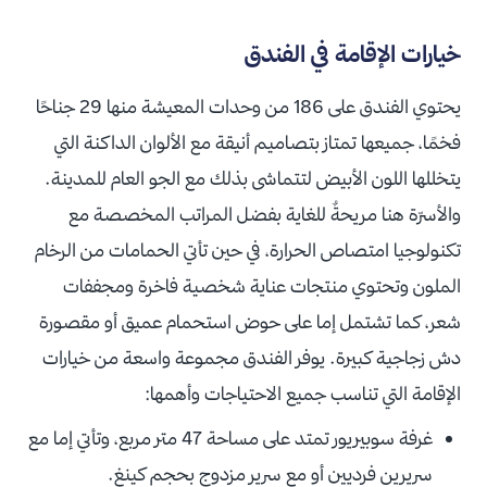
خيارات الإقامة في الفندق
يحتوي الفندق على 186 من وحدات المعيشة منها 29 جناحًا
فخمًا، جميعها تمتاز بتصاميم أنيقة مع الألوان الداكنة التي
يتخللها اللون الأبيض لتتماشى بذلك مع الجو العام للمدينة.
والأسرّة هنا مريحةٌ للغاية بفضل المراتب المخصصة مع
تكنولوجيا امتصاص الحرارة، في حين تأتي الحمامات من الرخام
الملون وتحتوي منتجات عناية شخصية فاخرة ومجففات
شعر، كما تشتمل إما على حوض استحمام عميق أو مقصورة
دش زجاجية كبيرة. يوفر الفندق مجموعة واسعة من خيارات
الإقامة التي تناسب جميع الاحتياجات وأهمها:
غرفة سوبيريور تمتد على مساحة 47 متر مربع، وتأتي إما مع
سريرين فرديين أو مع سرير مزدوج بحجم كينغ.