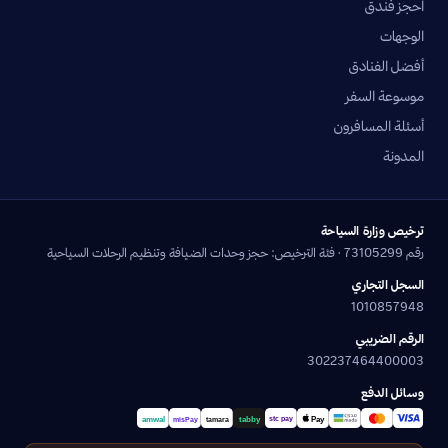
احجز فندق
الوجهات
أفضل الفنادق
موسوعة السفر
أسئلة المسافرون
المدونة
ترخيص وزارة السياحة
رقم 73105299 · فئة الترخيص: حجز وحدات الضيافة وتنظيم الرحلات السياحية
السجل التجاري
1010857948
الرقم الضريبي
302237464400003
وسائل الدفع