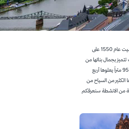
Frankfurt Cathedral هي الكنيسة الكاثوليكية الرومانية الجرمانية التي بنيت عام 1550 على
ميز بجمال بنائها من
الخارج والداخل فتزينها من الداخل الأعمدة الكبيرة ومن الخارج الأبراج العالية التي يبلغ ارتفاعها 95 متراً يعلوها أربع
لكثير من السياح من
عة من الانشطة سنعرفكم