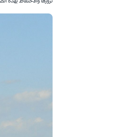
تزورها والاحتفاظ بهذه الص