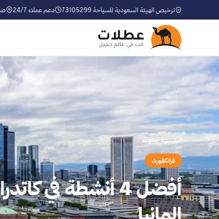
ترخيص الهيئة السعودية للسياحة 73105299
دعم عملاء 24/7
ضم
الرئيسية
›
مدوّنة
فرانكفورت
أفضل 4 أنشطة في كات
المانيا