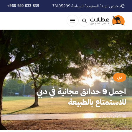
ترخيص الهيئة السعودية للسياحة 73105299
+966 920 033 839
الرئيسية
›
مدوّنة
دبي
اجمل 9 حدائق مجانية في دبي
للاستمتاع بالطبيعة
📅 2024/12/25