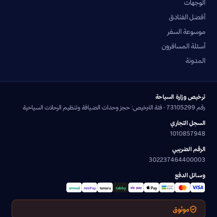
الوجهات
أفضل الفنادق
موسوعة السفر
أسئلة المسافرون
المدونة
ترخيص وزارة السياحة
رقم 73105299 · فئة الترخيص: حجز وحدات الضيافة وتنظيم الرحلات السياحية
السجل التجاري
1010857948
الرقم الضريبي
302237464400003
وسائل الدفع
موثوق