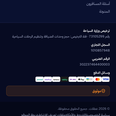
أسئلة المسافرون
المدونة
ترخيص وزارة السياحة
رقم 73105299 · فئة الترخيص: حجز وحدات الضيافة وتنظيم الرحلات السياحية
السجل التجاري
1010857948
الرقم الضريبي
302237464400003
وسائل الدفع
موثوق
© 2026 عطلات. جميع الحقوق محفوظة.
سياسة الخصوصية
الشروط والأحكام
ملفات تعريف الارتباط
خريطة الموقع