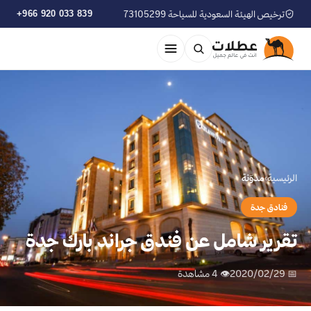
ترخيص الهيئة السعودية للسياحة 73105299
+966 920 033 839
الرئيسية
›
مدوّنة
فنادق جدة
تقرير شامل عن فندق جراند بارك جدة
📅 2020/02/29
👁 4 مشاهدة