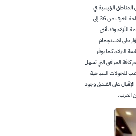
المناطق الرئيسية في
مدينة بانكوك. يضم الفندق غرفًا وأجنحة وشققًا فسيحة مصممة بطريقة عصرية وتتراوح مساحة الغرف من 36 إلى
النُزلاء وقد أثنى
ّار على الاستجمام
 النزلاء، كما يوفر
 كافة المرافق التي تسهل
مكتب للجولات السياحية
الإقبال على الفندق وجود
ن العرب.