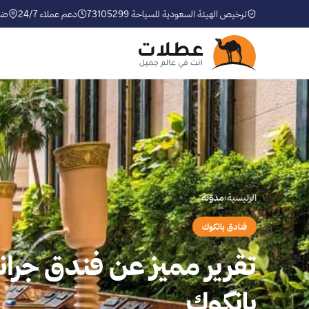
ترخيص الهيئة السعودية للسياحة 73105299
دعم عملاء 24/7
ضم
الرئيسية
›
مدوّنة
فنادق بانكوك
تقرير مميز عن فندق جر
بانكوك