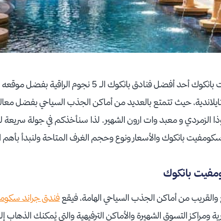
 فنادق بانكوك الـ 5 نجوم الراقية بفضل موقعه في أجمل مدن
ايلاندية، حيث تتمتع بالعديد من أماكن الجذب السياحي بفضل معالم
ذا الزمردي و معبد وات ارون الشهير. لذا سنأخذكم في جولة سريعة ل
سكومفيت بانكوك والأسعار ونوع وحجم الغرف المتاحة ولنبدأ بأهم ا
ومفيت بانكوك
ع والقريب من أماكن الجذب السياحي الهامة، فيقع
فندق جراند سكوم
 ومراكز التسوق الشهيرة والأماكن الترفيهية والتي يُمكنك الذهاب إليها