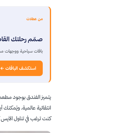
من عطلات
صمّم رحلتك القا
باقات سياحية ووجهات مخ
استكشف الباقات ←
يتميز الفندق بوجود مطعما
انتقائية عالمية، ويُمكنك 
كنت ترغب في تناول الآي