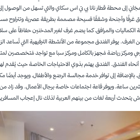
ّاني إلى محطة قطار نانا بي تي اس سكاي والتي تسهل من الوصول إلى 
كافة الكماليات والمرافق، كما يضم غرف لغير المدخنين حفاظاً على سلامة 
لغرف. يوفر الفندق مجموعة من الأنشطة الترفيهية التي تُساعد الزو
 ومركز رياضة مُجهز بالكامل ومركز سبا مع تواجد مُتخصصين لمتابعة
نحاء الفندق. الفندق يهتم بذوي الاحتياجات الخاصة حيث يُقدم لهم
ندق، بالإضافة إلى توافر خدمة مجالسة الرضع والأطفال، ويوجد أيضًا 
شرين ساعة، ويوفر قاعة اجتماعات خاصة برجال الأعمال. وقد زاد من 
 يتحدث أربعة لغات من بينهم العربية لذلك نال إعجاب المسافري