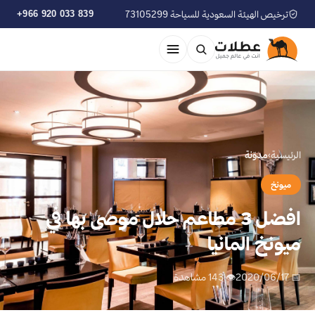
ترخيص الهيئة السعودية للسياحة 73105299
+966 920 033 839
الرئيسية
›
مدوّنة
ميونخ
افضل 3 مطاعم حلال موصى بها في
ميونخ المانيا
📅 2020/06/17
👁 143 مشاهدة