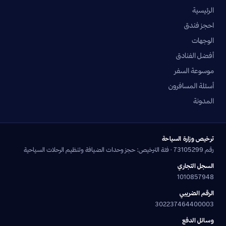
الرئيسية
احجز فندق
الوجهات
أفضل الفنادق
موسوعة السفر
أسئلة المسافرون
المدونة
ترخيص وزارة السياحة
رقم 73105299 · فئة الترخيص: حجز وحدات الضيافة وتنظيم الرحلات السياحية
السجل التجاري
1010857948
الرقم الضريبي
302237464400003
وسائل الدفع