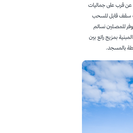
رة عن قرب على جماليات
اة الفخمة التي يمكنها استيعاب 25000 والتي تمتلك سقف قابل للسحب
 يوفر للمصلين نسائم
لمبنية بمزيج رائع بين
محيطة بالمسجد.