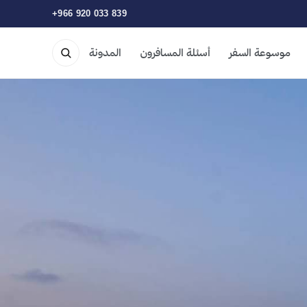
+966 920 033 839
موسوعة السفر
أسئلة المسافرون
المدونة