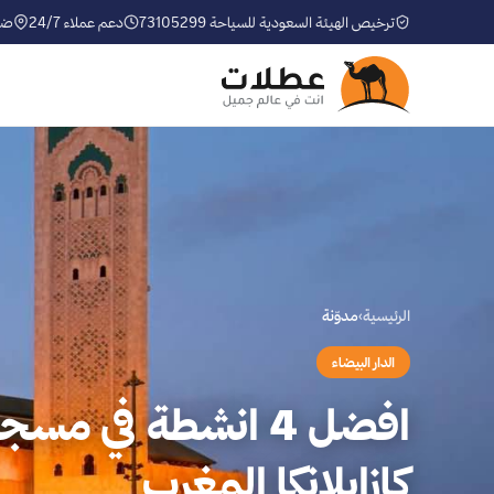
ترخيص الهيئة السعودية للسياحة 73105299
دعم عملاء 24/7
ضم
الرئيسية
›
مدوّنة
الدار البيضاء
افضل 4 انشطة في مس
كازابلانكا المغرب