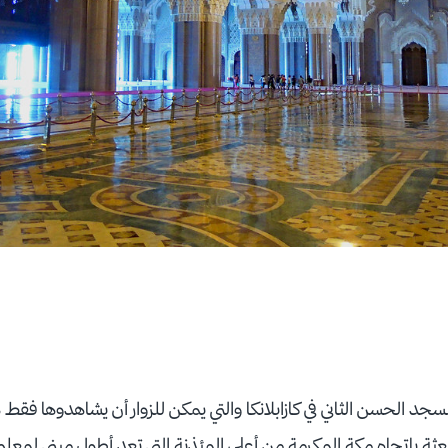
سجد الحسن الثاني في كازابلانكا والتي يمكن للزوار أن يشاهدوها فقط ه
عثة باتجاه مكة المكرمة من أعلى المئذنة التي تعد أطول مبنى لمعلم