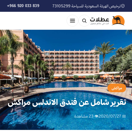
ترخيص الهيئة السعودية للسياحة 73105299
+966 920 033 839
الرئيسية
›
مدوّنة
مراكش
تقرير شامل عن فندق الاندلس مراكش
📅 2020/07/27
👁 23 مشاهدة