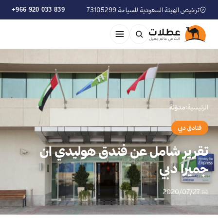
ترخيص الهيئة السعودية للسياحة 73105299
+966 920 033 839
الرئيسية
›
مدوّنة
فنادق دبي
تقرير شامل عن فندق هوليدي ان
جميرا دبي
📅 2020/07/27