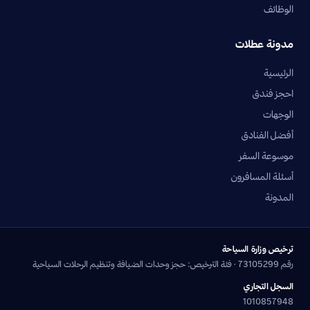
الوظائف
مدونة عطلات
الرئيسية
احجز فندق
الوجهات
أفضل الفنادق
موسوعة السفر
أسئلة المسافرون
المدونة
ترخيص وزارة السياحة
رقم 73105299 · فئة الترخيص: حجز وحدات الضيافة وتنظيم الرحلات السياحية
السجل التجاري
1010857948