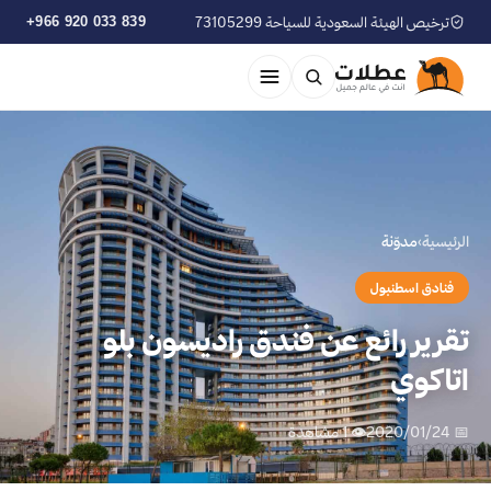
ترخيص الهيئة السعودية للسياحة 73105299
+966 920 033 839
الرئيسية
›
مدوّنة
فنادق اسطنبول
تقرير رائع عن فندق راديسون بلو
اتاكوي
📅 2020/01/24
👁 1 مشاهدة