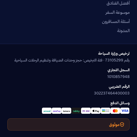
أفضل الفنادق
موسوعة السفر
أسئلة المسافرون
المدونة
ترخيص وزارة السياحة
رقم 73105299 · فئة الترخيص: حجز وحدات الضيافة وتنظيم الرحلات السياحية
السجل التجاري
1010857948
الرقم الضريبي
302237464400003
وسائل الدفع
موثوق