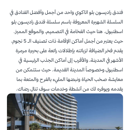
فندق راديسون بلو اتاكوي واحد من أجمل وأفضل الفنادق في
السلسلة الشهيرة المعروفة باسم سلسلة فندق راديسون بلو
اسطنبول. هنا حيث الفخامة في التصميم، والموقع المميز.
حيث يعتبر من أجمل أماكن الإقامة ذات تصنيف الـ 5 نجوم،
يقدم فخر الضيافة لزبائنه بإطلالات رائعة على بحيرة مرمرة
الأشهر في المدينة، والأقرب إلى أماكن الجذب الرئيسية في
اسطنبول وخصوصاً المدينة القديمة. حيث ستتمكن من
معايشة صخب الحياة ونبضها المليء بالفرح والمتعة بما
يقدمه ويوفره لك من أنشطة وخدمات سوف تنال رضاك.