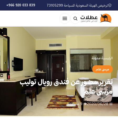
ترخيص الهيئة السعودية للسياحة 73105299
+966 920 033 839
الرئيسية
›
مدوّنة
مرسى علم
تقرير مصور عن فندق رويال توليب
مرسى علم
📅 2020/06/28
👁 9 مشاهدة