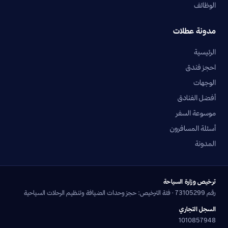
الوظائف
مدونة عطلات
الرئيسية
احجز فندق
الوجهات
أفضل الفنادق
موسوعة السفر
أسئلة المسافرون
المدونة
ترخيص وزارة السياحة
رقم 73105299 · فئة الترخيص: حجز وحدات الضيافة وتنظيم الرحلات السياحية
السجل التجاري
1010857948